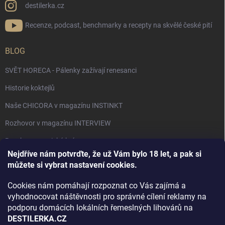
destilerka.cz
Recenze, podcast, benchmarky a recepty na skvělé české pití
BLOG
SVĚT HORECA - Pálenky zažívají renesanci
Historie koktejlů
Naše CHICORA v magazínu INSTINKT
Rozhovor v magazínu INTERVIEW
Bourbon, americká krása.
Nejdříve nám potvrďte, že už Vám bylo 18 let, a pak si
Napsali v TÝDNU o naší práci
můžete si vybrat nastavení cookies.
Když ovoce dostane druhý život
Cookies nám pomáhají rozpoznat co Vás zajímá a
Rozhovor s DESTILERKA.CZ v magazínu DRINKING-CAT
vyhodnocovat náštěvnosti pro správné cílení reklamy na
podporu domácích lokálních řemeslných lihovárů na
Jak vybrat dárek na Vánoce
DESTILERKA.CZ