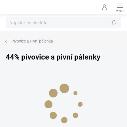
Přejít
na
obsah
Hledat
Pivovice a Pivní pálenka
44% pivovice a pivní pálenky