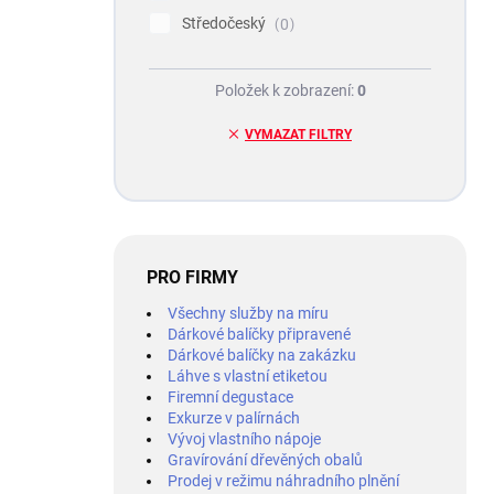
Středočeský
0
Položek k zobrazení:
0
VYMAZAT FILTRY
PRO FIRMY
Všechny služby na míru
Dárkové balíčky připravené
Dárkové balíčky na zakázku
Láhve s vlastní etiketou
Firemní degustace
Exkurze v palírnách
Vývoj vlastního nápoje
Gravírování dřevěných obalů
Prodej v režimu náhradního plnění