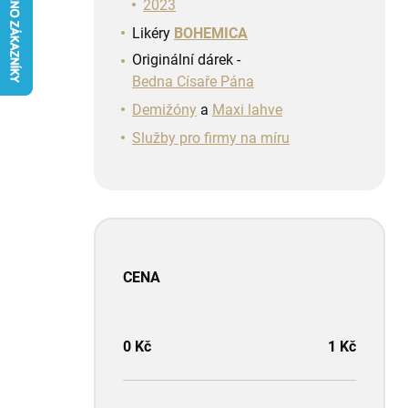
n
2023
í
Likéry
BOHEMICA
p
Originální dárek -
a
Bedna Císaře Pána
n
e
Demižóny
a
Maxi lahve
l
Služby pro firmy na míru
CENA
0
Kč
1
Kč