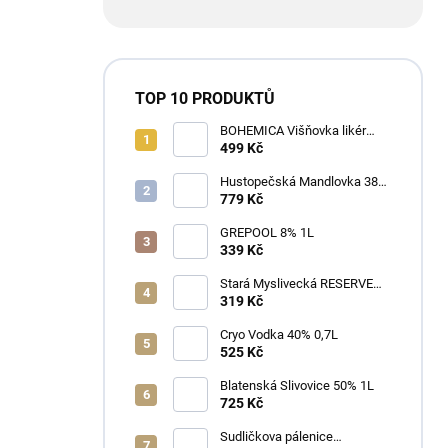
TOP 10 PRODUKTŮ
BOHEMICA Višňovka likér
25% 0,7L
499 Kč
Hustopečská Mandlovka 38%
1L
779 Kč
GREPOOL 8% 1L
339 Kč
Stará Myslivecká RESERVE
40% 0,7L
319 Kč
Cryo Vodka 40% 0,7L
525 Kč
Blatenská Slivovice 50% 1L
725 Kč
Sudličkova pálenice