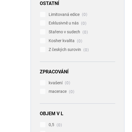
OSTATNÍ
Limitovaná edice
0
Exklusivně u nás
0
Stařeno v sudech
0
Kosher kvalita
0
Z českých surovin
0
ZPRACOVÁNÍ
kvašení
0
macerace
0
OBJEM V L
0,5
0