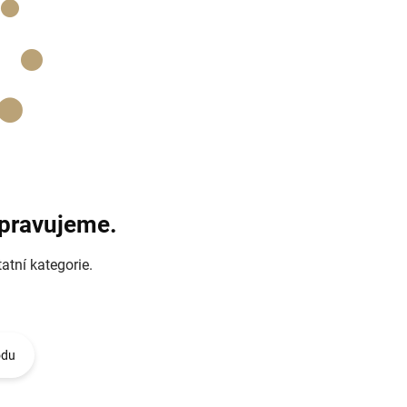
ipravujeme.
atní kategorie.
odu