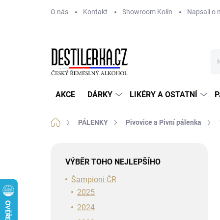
Přejít
O nás
Kontakt
Showroom Kolín
Napsali o 
na
obsah
AKCE
DÁRKY
LIKÉRY A OSTATNÍ
P
Domů
PÁLENKY
Pivovice a Pivní pálenka
P
o
VÝBĚR TOHO NEJLEPŠÍHO
s
t
Šampioni ČR
r
2025
a
2024
n