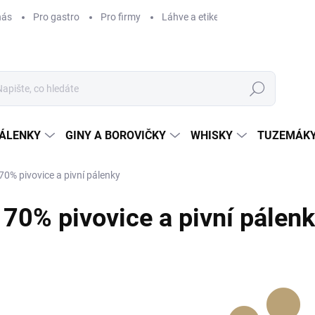
nás
Pro gastro
Pro firmy
Láhve a etikety na míru
Věrnos
Hledat
ÁLENKY
GINY A BOROVIČKY
WHISKY
TUZEMÁKY
70% pivovice a pivní pálenky
70% pivovice a pivní pálen