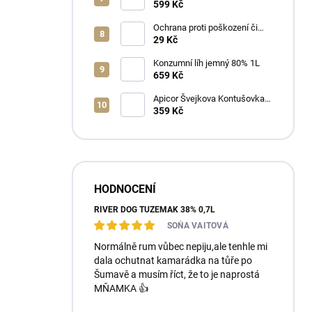
Ořechovka 30% 0,7L
599 Kč
Ochrana proti poškození či
ztrátě
29 Kč
Konzumní líh jemný 80% 1L
659 Kč
Apicor Švejkova Kontušovka
40% 0,5L
359 Kč
HODNOCENÍ
RIVER DOG TUZEMÁK 38% 0,7L
SOŇA VAITOVÁ
Normálně rum vůbec nepiju,ale tenhle mi
dala ochutnat kamarádka na tůře po
Šumavě a musím říct, že to je naprostá
MŇAMKA 👍