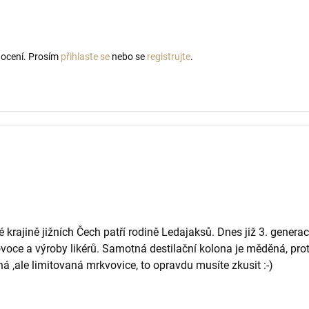
nocení. Prosím
přihlaste se
nebo se
registrujte
.
krajině jižních Čech patří rodině Ledajaksů. Dnes již 3. generace
ovoce a výroby likérů. Samotná destilační kolona je měděná, prot
ná ,ale limitovaná mrkvovice, to opravdu musíte zkusit :-)