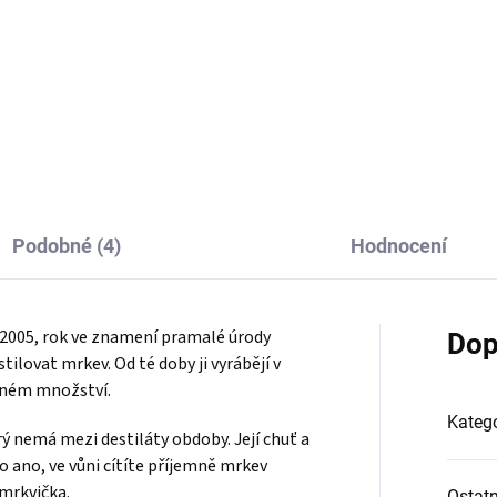
tické balení pro cestování na
Dárková sada placatky v čer
lení se s přáteli :-)
koženkovém obalu spolu s dv
plechovými panáčky z nerezo
oceli
Podobné (4)
Hodnocení
 2005, rok ve znamení pramalé úrody
Dop
tilovat mrkev. Od té doby ji vyrábějí v
aném množství.
Katego
ý nemá mezi destiláty obdoby. Její chuť a
 ano, ve vůni cítíte příjemně mrkev
 mrkvička.
Ostatn