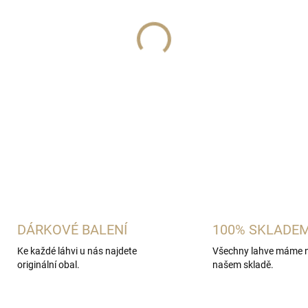
−
+
Její chuť a vůni Vám snad ani
příjemně mrkev karotku a její
DETAILNÍ INFORMACE
ZEPTAT SE
HLÍDAT
DÁRKOVÉ BALENÍ
100% SKLADE
Ke každé láhvi u nás najdete
Všechny lahve máme 
originální obal.
našem skladě.