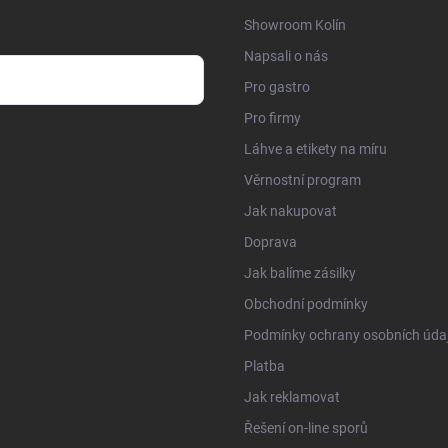
Showroom Kolín
Napsali o nás
Pro gastro
Pro firmy
sobních údajů
Láhve a etikety na míru
Věrnostní program
Jak nakupovat
Doprava
Jak balíme zásilky
Obchodní podmínky
Podmínky ochrany osobních úda
Platba
Jak reklamovat
Řešení on-line sporů