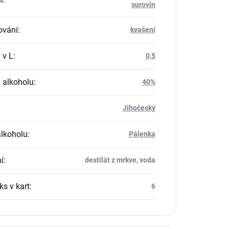
surovin
ování
:
kvašení
 v L
:
0,5
 alkoholu
:
40%
Jihočeský
alkoholu
:
Pálenka
í
:
destilát z mrkve, voda
ks v kart
:
6