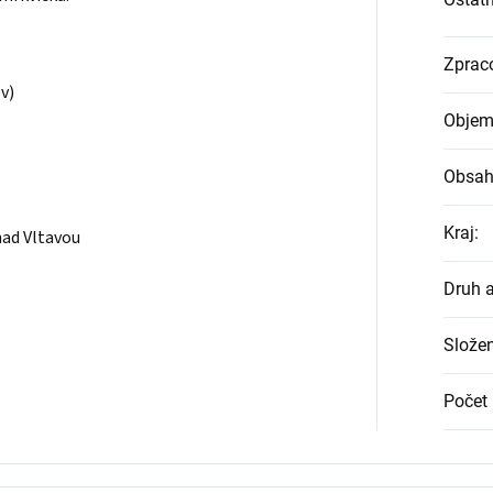
Zprac
v)
Objem
Obsah
Kraj
:
nad Vltavou
Druh 
Složen
Počet 