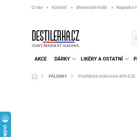
Přejít
O nás
Kontakt
Showroom Kolín
Napsali o 
na
obsah
AKCE
DÁRKY
LIKÉRY A OSTATNÍ
P
Domů
PÁLENKY
Poněšická mrkvovice 40% 0,5L
Neohodnoceno
Podrobnosti hodnoce