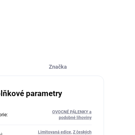
koženkovém obalu je ideální na
ném
takové to popíjeníčko na cestách
ěmi
:-)
vé
Značka
lňkové parametry
OVOCNÉ PÁLENKY a
rie
:
podobné lihoviny
Limitovaná edice
,
Z českých
í
: