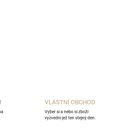
Přidat do košíku
 nedokážeme popsat a nebo ano, ve vůni cítíte
 lehkou nasládlost jako čerstvá mrkvička.
M
VLASTNÍ OBCHOD
na
Vyber si a nebo si zboží
vyzvedni jež ten stejný den.