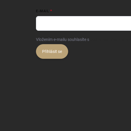
E-MAIL
Vložením e-mailu souhlasíte s
podmínkami ochrany o
Přihlásit se