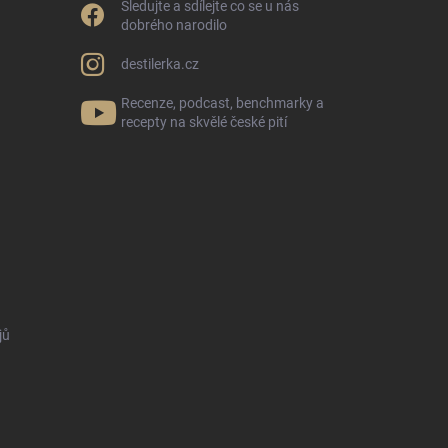
Sledujte a sdílejte co se u nás
dobrého narodilo
destilerka.cz
Recenze, podcast, benchmarky a
recepty na skvělé české pití
jů