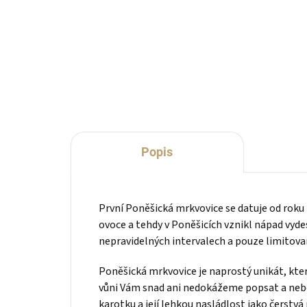
Sklenice na pálenku či likér
Prak
klasického tvaru s mírně zúženým
podě
hrdlem a jemně zabroušeným
okrajem.
Popis
První Poněšická mrkvovice se datuje od roku
ovoce a tehdy v Poněšicích vznikl nápad vydes
nepravidelných intervalech a pouze limitov
Poněšická mrkvovice je naprostý unikát, kter
vůni Vám snad ani nedokážeme popsat a nebo
karotku a její lehkou nasládlost jako čerstvá