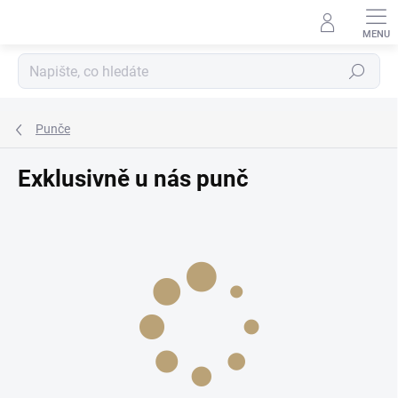
Přejít
na
obsah
Hledat
Punče
Exklusivně u nás punč