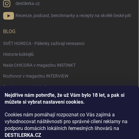
destilerka.cz
Recenze, podcast, benchmarky a recepty na skvělé české pití
BLOG
SVĚT HORECA - Pálenky zažívají renesanci
Historie koktejlů
Naše CHICORA v magazínu INSTINKT
Rozhovor v magazínu INTERVIEW
Bourbon, americká krása.
Nejdříve nám potvrďte, že už Vám bylo 18 let, a pak si
Napsali v TÝDNU o naší práci
můžete si vybrat nastavení cookies.
Když ovoce dostane druhý život
Cookies nám pomáhají rozpoznat co Vás zajímá a
Rozhovor s DESTILERKA.CZ v magazínu DRINKING-CAT
vyhodnocovat náštěvnosti pro správné cílení reklamy na
podporu domácích lokálních řemeslných lihovárů na
Jak vybrat dárek na Vánoce
DESTILERKA.CZ