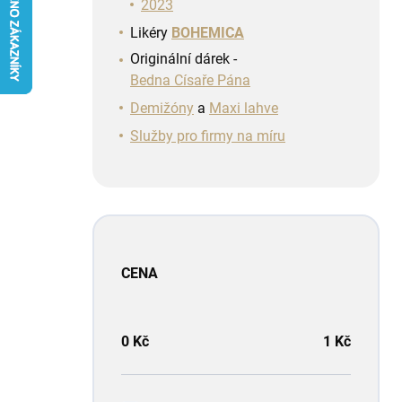
n
2023
í
Likéry
BOHEMICA
p
Originální dárek -
a
Bedna Císaře Pána
n
e
Demižóny
a
Maxi lahve
l
Služby pro firmy na míru
CENA
0
Kč
1
Kč