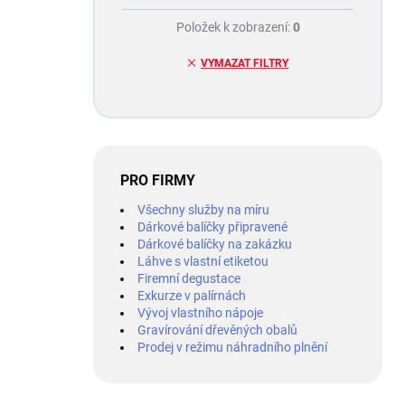
Položek k zobrazení:
0
VYMAZAT FILTRY
PRO FIRMY
Všechny služby na míru
Dárkové balíčky připravené
Dárkové balíčky na zakázku
Láhve s vlastní etiketou
Firemní degustace
Exkurze v palírnách
Vývoj vlastního nápoje
Gravírování dřevěných obalů
Prodej v režimu náhradního plnění