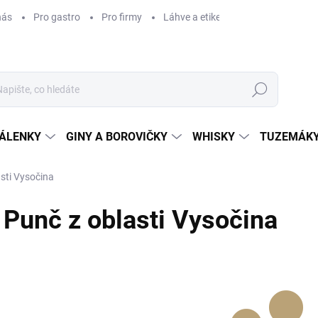
nás
Pro gastro
Pro firmy
Láhve a etikety na míru
Věrnos
Hledat
ÁLENKY
GINY A BOROVIČKY
WHISKY
TUZEMÁKY
sti Vysočina
Punč z oblasti Vysočina