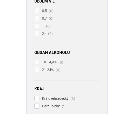
OBJEM V L
0,5
0
0,7
0
1
0
2+
0
OBSAH ALKOHOLU
10-14,9%
0
21-24%
0
KRAJ
Královehradecký
3
Pardubický
1