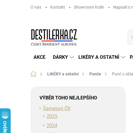
Přejít
O nás
Kontakt
Showroom Kolín
Napsali o 
na
obsah
AKCE
DÁRKY
LIKÉRY A OSTATNÍ
P
Domů
LIKÉRY a ostatní
Punče
Punč z obla
P
o
VÝBĚR TOHO NEJLEPŠÍHO
s
t
Šampioni ČR
r
2025
a
2024
n