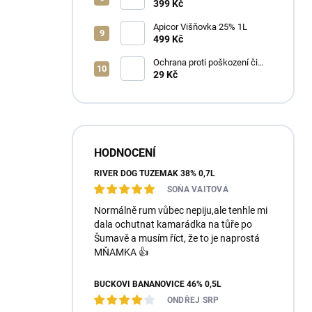
2025 Bag in Box 3L - suché
399 Kč
Apicor Višňovka 25% 1L
499 Kč
Ochrana proti poškození či
ztrátě
29 Kč
HODNOCENÍ
RIVER DOG TUZEMÁK 38% 0,7L
SOŇA VAITOVÁ
Normálně rum vůbec nepiju,ale tenhle mi
dala ochutnat kamarádka na tůře po
Šumavě a musím říct, že to je naprostá
MŇAMKA 👍
BUČKOVI BANÁNOVICE 46% 0,5L
ONDŘEJ SRP