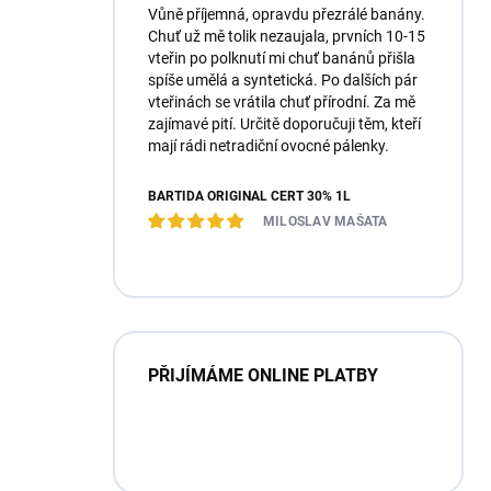
Vůně příjemná, opravdu přezrálé banány.
Chuť už mě tolik nezaujala, prvních 10-15
vteřin po polknutí mi chuť banánů přišla
spíše umělá a syntetická. Po dalších pár
vteřinách se vrátila chuť přírodní. Za mě
zajímavé pití. Určitě doporučuji těm, kteří
mají rádi netradiční ovocné pálenky.
BARTIDA ORIGINÁL ČERT 30% 1L
MILOSLAV MAŠATA
PŘIJÍMÁME ONLINE PLATBY