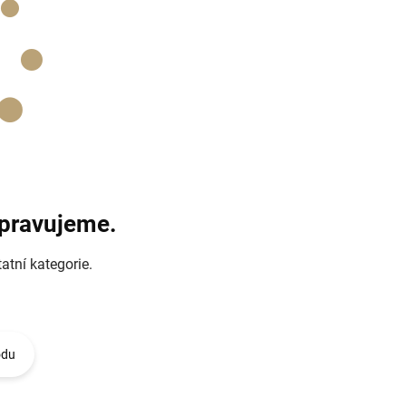
ipravujeme.
atní kategorie.
odu