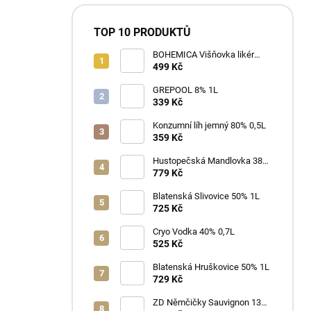
TOP 10 PRODUKTŮ
BOHEMICA Višňovka likér
25% 0,7L
499 Kč
GREPOOL 8% 1L
339 Kč
Konzumní líh jemný 80% 0,5L
359 Kč
Hustopečská Mandlovka 38%
1L
779 Kč
Blatenská Slivovice 50% 1L
725 Kč
Cryo Vodka 40% 0,7L
525 Kč
Blatenská Hruškovice 50% 1L
729 Kč
ZD Němčičky Sauvignon 13%