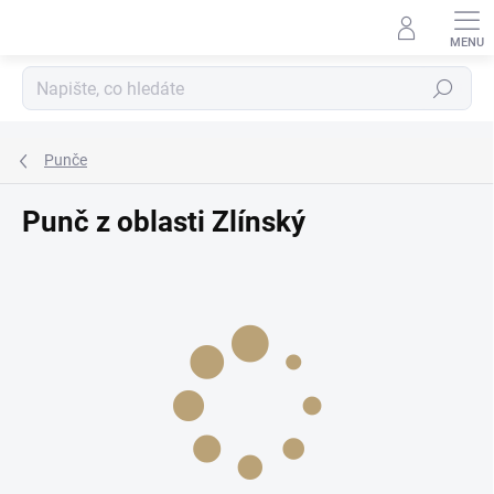
Přejít
na
obsah
Hledat
Punče
Punč z oblasti Zlínský