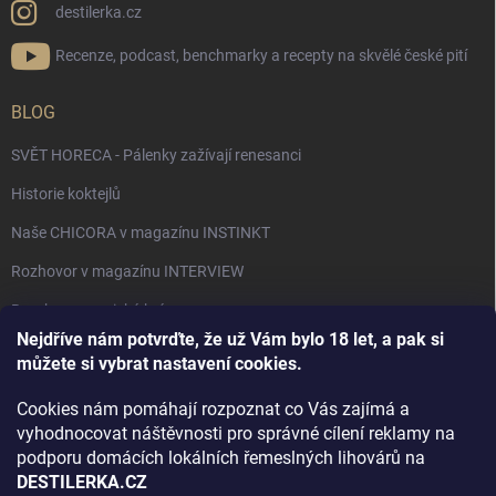
destilerka.cz
Recenze, podcast, benchmarky a recepty na skvělé české pití
BLOG
SVĚT HORECA - Pálenky zažívají renesanci
Historie koktejlů
Naše CHICORA v magazínu INSTINKT
Rozhovor v magazínu INTERVIEW
Bourbon, americká krása.
Nejdříve nám potvrďte, že už Vám bylo 18 let, a pak si
Napsali v TÝDNU o naší práci
můžete si vybrat nastavení cookies.
Když ovoce dostane druhý život
Cookies nám pomáhají rozpoznat co Vás zajímá a
Rozhovor s DESTILERKA.CZ v magazínu DRINKING-CAT
vyhodnocovat náštěvnosti pro správné cílení reklamy na
podporu domácích lokálních řemeslných lihovárů na
Jak vybrat dárek na Vánoce
DESTILERKA.CZ