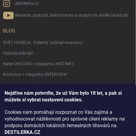
destilerka.cz
Recenze, podcast, benchmarky a recepty na skvělé české pití
BLOG
SVĚT HORECA - Pálenky zažívají renesanci
Historie koktejlů
Naše CHICORA v magazínu INSTINKT
Rozhovor v magazínu INTERVIEW
Bourbon, americká krása.
Nejdříve nám potvrďte, že už Vám bylo 18 let, a pak si
Napsali v TÝDNU o naší práci
můžete si vybrat nastavení cookies.
Když ovoce dostane druhý život
Cookies nám pomáhají rozpoznat co Vás zajímá a
Rozhovor s DESTILERKA.CZ v magazínu DRINKING-CAT
vyhodnocovat náštěvnosti pro správné cílení reklamy na
podporu domácích lokálních řemeslných lihovárů na
Jak vybrat dárek na Vánoce
DESTILERKA.CZ