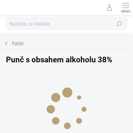
Přejít
na
obsah
Hledat
Punče
Punč s obsahem alkoholu 38%