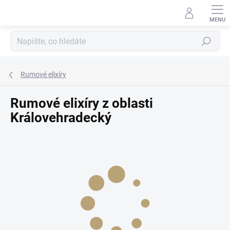
Přejít
na
obsah
Hledat
Rumové elixíry
Rumové elixíry z oblasti
Královehradecký