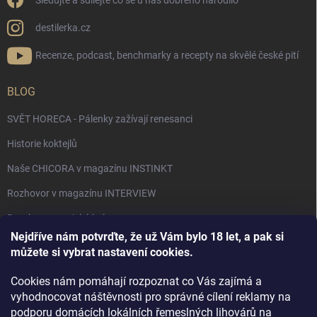
Sledujte a sdílejte co se u nás dobrého narodilo
destilerka.cz
Recenze, podcast, benchmarky a recepty na skvělé české pití
BLOG
SVĚT HORECA - Pálenky zažívají renesanci
Historie koktejlů
Naše CHICORA v magazínu INSTINKT
Rozhovor v magazínu INTERVIEW
Bourbon, americká krása.
Nejdříve nám potvrďte, že už Vám bylo 18 let, a pak si
Napsali v TÝDNU o naší práci
můžete si vybrat nastavení cookies.
Když ovoce dostane druhý život
Cookies nám pomáhají rozpoznat co Vás zajímá a
Rozhovor s DESTILERKA.CZ v magazínu DRINKING-CAT
vyhodnocovat náštěvnosti pro správné cílení reklamy na
podporu domácích lokálních řemeslných lihovárů na