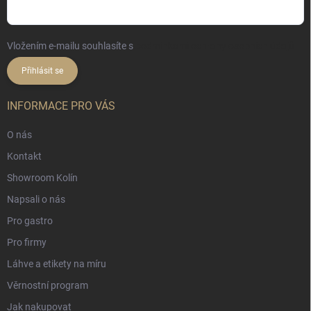
Vložením e-mailu souhlasíte s
podmínkami ochrany osobních údajů
Přihlásit se
INFORMACE PRO VÁS
O nás
Kontakt
Showroom Kolín
Napsali o nás
Pro gastro
Pro firmy
Láhve a etikety na míru
Věrnostní program
Jak nakupovat