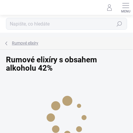
Přejít
na
obsah
Hledat
Rumové elixíry
Rumové elixíry s obsahem
alkoholu 42%