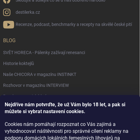
Sledujte a sdílejte co se u nás dobrého narodilo
destilerka.cz
Recenze, podcast, benchmarky a recepty na skvělé české pití
BLOG
SVĚT HORECA - Pálenky zažívají renesanci
Historie koktejlů
Naše CHICORA v magazínu INSTINKT
Rozhovor v magazínu INTERVIEW
Bourbon, americká krása.
Nejdříve nám potvrďte, že už Vám bylo 18 let, a pak si
Napsali v TÝDNU o naší práci
můžete si vybrat nastavení cookies.
Když ovoce dostane druhý život
Cookies nám pomáhají rozpoznat co Vás zajímá a
Rozhovor s DESTILERKA.CZ v magazínu DRINKING-CAT
vyhodnocovat náštěvnosti pro správné cílení reklamy na
podporu domácích lokálních řemeslných lihovárů na