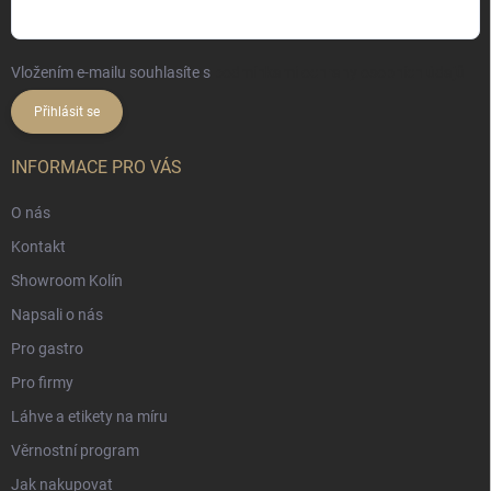
Vložením e-mailu souhlasíte s
podmínkami ochrany osobních údajů
Přihlásit se
INFORMACE PRO VÁS
O nás
Kontakt
Showroom Kolín
Napsali o nás
Pro gastro
Pro firmy
Láhve a etikety na míru
Věrnostní program
Jak nakupovat