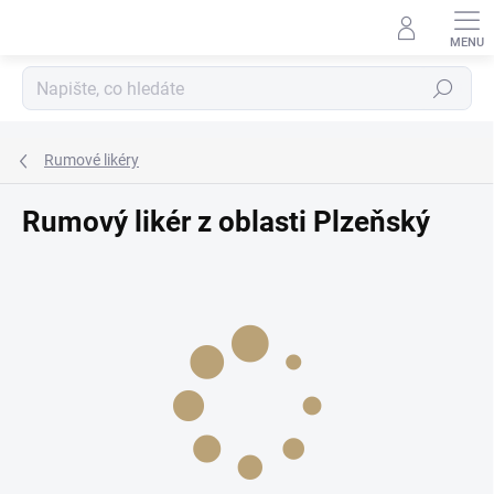
Přejít
na
obsah
Hledat
Rumové likéry
Rumový likér z oblasti Plzeňský