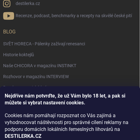
destilerka.cz
Recenze, podcast, benchmarky a recepty na skvělé české pití
BLOG
SVĚT HORECA - Pálenky zažívají renesanci
Historie koktejlů
Naše CHICORA v magazínu INSTINKT
Rozhovor v magazínu INTERVIEW
Bourbon, americká krása.
Nejdříve nám potvrďte, že už Vám bylo 18 let, a pak si
Napsali v TÝDNU o naší práci
můžete si vybrat nastavení cookies.
Když ovoce dostane druhý život
Cookies nám pomáhají rozpoznat co Vás zajímá a
Rozhovor s DESTILERKA.CZ v magazínu DRINKING-CAT
vyhodnocovat náštěvnosti pro správné cílení reklamy na
podporu domácích lokálních řemeslných lihovárů na
Jak vybrat dárek na Vánoce
DESTILERKA.CZ