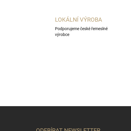
LOKÁLNÍ VÝROBA
Podporujeme české řemeslné
výrobce
Z
á
p
a
ODEBÍRAT NEWSLETTER