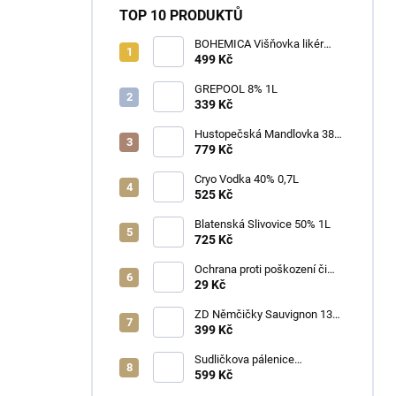
TOP 10 PRODUKTŮ
BOHEMICA Višňovka likér
25% 0,7L
499 Kč
GREPOOL 8% 1L
339 Kč
Hustopečská Mandlovka 38%
1L
779 Kč
Cryo Vodka 40% 0,7L
525 Kč
Blatenská Slivovice 50% 1L
725 Kč
Ochrana proti poškození či
ztrátě
29 Kč
ZD Němčičky Sauvignon 13%
2025 Bag in Box 3L - suché
399 Kč
Sudličkova pálenice
Ořechovka 30% 0,7L
599 Kč