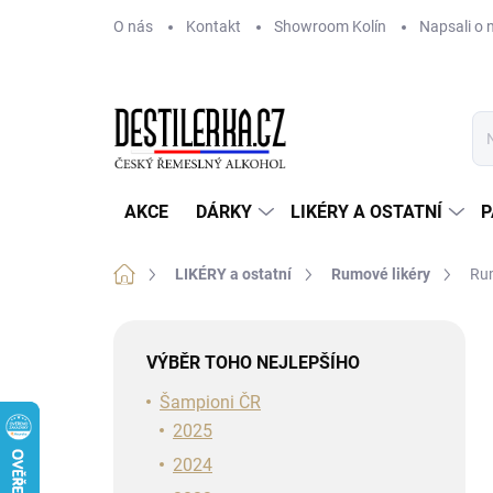
Přejít
O nás
Kontakt
Showroom Kolín
Napsali o 
na
obsah
AKCE
DÁRKY
LIKÉRY A OSTATNÍ
P
Domů
LIKÉRY a ostatní
Rumové likéry
Rum
P
o
VÝBĚR TOHO NEJLEPŠÍHO
s
t
Šampioni ČR
r
2025
a
2024
n