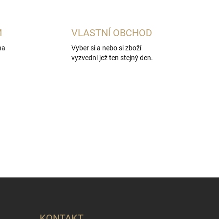
M
VLASTNÍ OBCHOD
na
Vyber si a nebo si zboží
vyzvedni jež ten stejný den.
KONTAKT