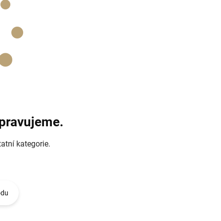
ipravujeme.
atní kategorie.
odu