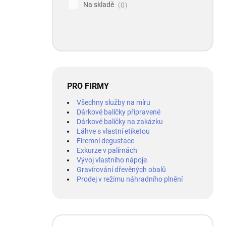
Na skladě
0
PRO FIRMY
Všechny služby na míru
Dárkové balíčky připravené
Dárkové balíčky na zakázku
Láhve s vlastní etiketou
Firemní degustace
Exkurze v palírnách
Vývoj vlastního nápoje
Gravírování dřevěných obalů
Prodej v režimu náhradního plnění