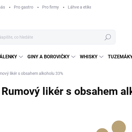
nás
Pro gastro
Pro firmy
Láhve a etikety na míru
Věrnos
Hledat
ÁLENKY
GINY A BOROVIČKY
WHISKY
TUZEMÁKY
ový likér s obsahem alkoholu 33%
Rumový likér s obsahem al