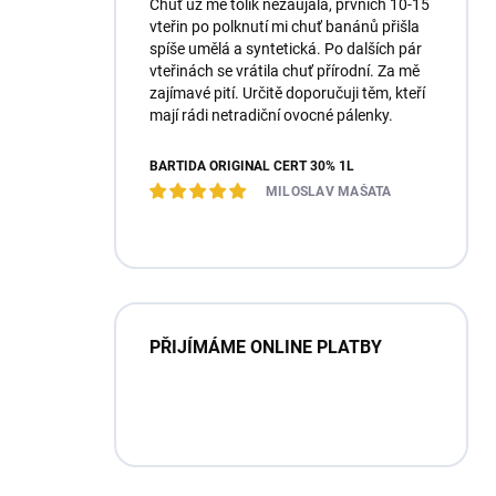
Chuť už mě tolik nezaujala, prvních 10-15
vteřin po polknutí mi chuť banánů přišla
spíše umělá a syntetická. Po dalších pár
vteřinách se vrátila chuť přírodní. Za mě
zajímavé pití. Určitě doporučuji těm, kteří
mají rádi netradiční ovocné pálenky.
BARTIDA ORIGINÁL ČERT 30% 1L
MILOSLAV MAŠATA
PŘIJÍMÁME ONLINE PLATBY