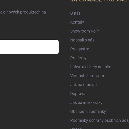
ce o nových produktech na
O nás
Kontakt
Showroom Kolín
Napsali o nás
Pro gastro
Pro firmy
sobních údajů
Láhve a etikety na míru
Věrnostní program
Jak nakupovat
Doprava
Jak balíme zásilky
Obchodní podmínky
Podmínky ochrany osobních úda