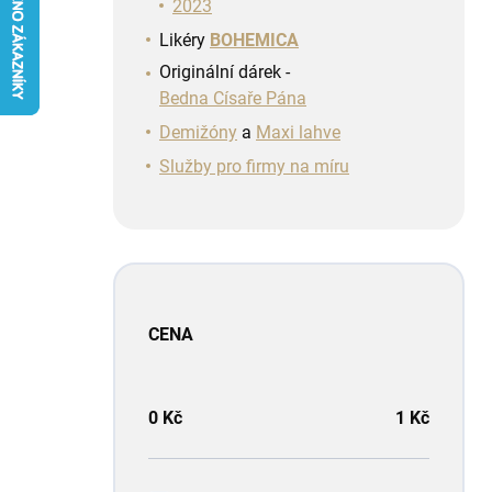
n
2023
í
Likéry
BOHEMICA
p
Originální dárek -
a
Bedna Císaře Pána
n
e
Demižóny
a
Maxi lahve
l
Služby pro firmy na míru
CENA
0
Kč
1
Kč