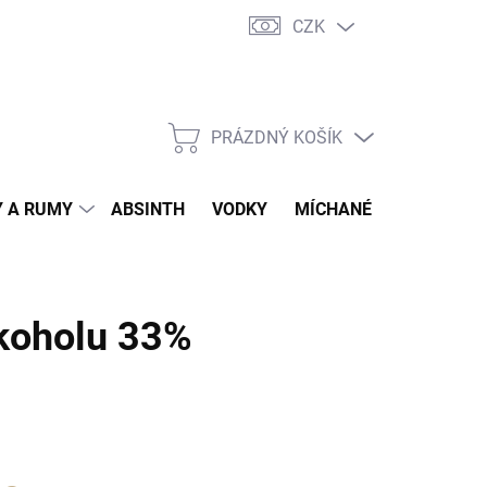
CZK
tní program
Jak nakupovat
Doprava
Jak balíme zásilky
PRÁZDNÝ KOŠÍK
NÁKUPNÍ
KOŠÍK
 A RUMY
ABSINTH
VODKY
MÍCHANÉ DRINKY
O
koholu 33%