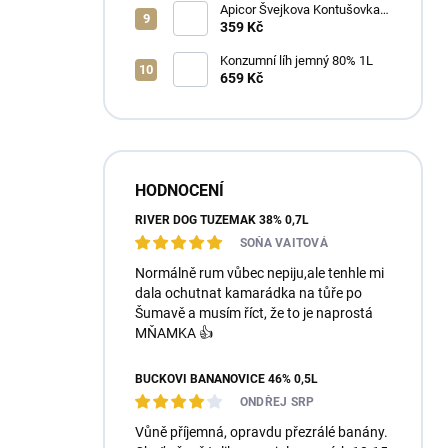
Apicor Švejkova Kontušovka
40% 0,5L
359 Kč
Konzumní líh jemný 80% 1L
659 Kč
HODNOCENÍ
RIVER DOG TUZEMÁK 38% 0,7L
SOŇA VAITOVÁ
Normálně rum vůbec nepiju,ale tenhle mi
dala ochutnat kamarádka na tůře po
Šumavě a musím říct, že to je naprostá
MŇAMKA 👍
BUČKOVI BANÁNOVICE 46% 0,5L
ONDŘEJ SRP
Vůně příjemná, opravdu přezrálé banány.