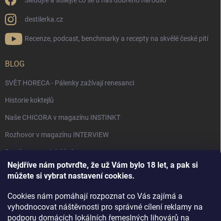
Sledujte a sdílejte co se u nás dobrého narodilo
destilerka.cz
Recenze, podcast, benchmarky a recepty na skvělé české pití
BLOG
SVĚT HORECA - Pálenky zažívají renesanci
Historie koktejlů
Naše CHICORA v magazínu INSTINKT
Rozhovor v magazínu INTERVIEW
Bourbon, americká krása.
Nejdříve nám potvrďte, že už Vám bylo 18 let, a pak si
Napsali v TÝDNU o naší práci
můžete si vybrat nastavení cookies.
Když ovoce dostane druhý život
Cookies nám pomáhají rozpoznat co Vás zajímá a
Rozhovor s DESTILERKA.CZ v magazínu DRINKING-CAT
vyhodnocovat náštěvnosti pro správné cílení reklamy na
podporu domácích lokálních řemeslných lihovárů na