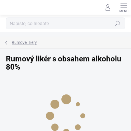
Přejít
na
obsah
Hledat
Rumové likéry
Rumový likér s obsahem alkoholu
80%