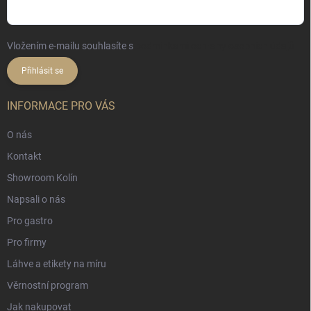
Vložením e-mailu souhlasíte s
podmínkami ochrany osobních údajů
Přihlásit se
INFORMACE PRO VÁS
O nás
Kontakt
Showroom Kolín
Napsali o nás
Pro gastro
Pro firmy
Láhve a etikety na míru
Věrnostní program
Jak nakupovat