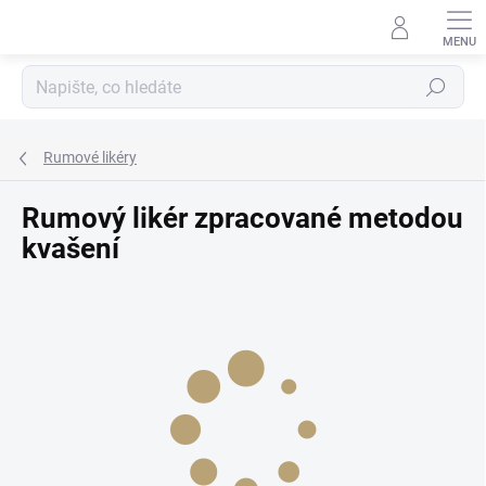
Přejít
na
obsah
Hledat
Rumové likéry
Rumový likér zpracované metodou
kvašení