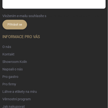
Vložením e-mailu souhlasíte s
podmínkami ochrany osobních údajů
Přihlásit se
INFORMACE PRO VÁS
O nás
Kontakt
Showroom Kolín
Napsali o nás
Pro gastro
Pro firmy
Láhve a etikety na míru
Věrnostní program
Jak nakupovat