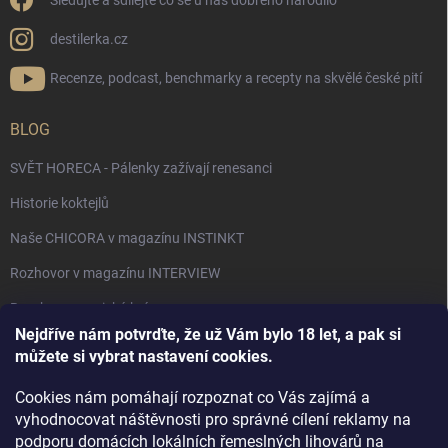
Sledujte a sdílejte co se u nás dobrého narodilo
destilerka.cz
Recenze, podcast, benchmarky a recepty na skvělé české pití
BLOG
SVĚT HORECA - Pálenky zažívají renesanci
Historie koktejlů
Naše CHICORA v magazínu INSTINKT
Rozhovor v magazínu INTERVIEW
Bourbon, americká krása.
Nejdříve nám potvrďte, že už Vám bylo 18 let, a pak si
Napsali v TÝDNU o naší práci
můžete si vybrat nastavení cookies.
Když ovoce dostane druhý život
Cookies nám pomáhají rozpoznat co Vás zajímá a
Rozhovor s DESTILERKA.CZ v magazínu DRINKING-CAT
vyhodnocovat náštěvnosti pro správné cílení reklamy na
podporu domácích lokálních řemeslných lihovárů na