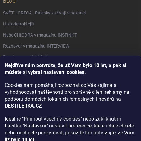
BLOG
SVĚT HORECA - Pálenky zažívají renesanci
Historie koktejlů
Naše CHICORA v magazínu INSTINKT
Rozhovor v magazínu INTERVIEW
Bourbon, americká krása.
Nejdříve nám potvrďte, že už Vám bylo 18 let, a pak si
Napsali v TÝDNU o naší práci
můžete si vybrat nastavení cookies.
Když ovoce dostane druhý život
Cookies nám pomáhají rozpoznat co Vás zajímá a
Rozhovor s DESTILERKA.CZ v magazínu DRINKING-CAT
vyhodnocovat náštěvnosti pro správné cílení reklamy na
podporu domácích lokálních řemeslných lihovárů na
Jak vybrat dárek na Vánoce
DESTILERKA.CZ
Rozhovor Destilerka.cz v magazínu Macchiato
Ideálně "Přijmout všechny cookies" nebo zakliknutím
tlačítka "Nastavení" nastavit preference, které údaje chcete
Archiv
nebo nechcete poskytovat, pokaždé tím potvrzujte, že Vám
již bylo 18 le
t.