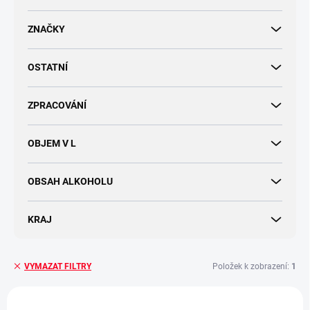
d
u
ZNAČKY
k
t
OSTATNÍ
ů
ZPRACOVÁNÍ
OBJEM V L
OBSAH ALKOHOLU
KRAJ
Položek k zobrazení:
1
VYMAZAT FILTRY
V
ý