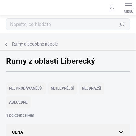
Přejít
na
obsah
Hledat
Rumy a podobné nápoje
Rumy z oblasti Liberecký
Ř
a
NEJPRODÁVANĚJŠÍ
NEJLEVNĚJŠÍ
NEJDRAŽŠÍ
z
e
ABECEDNĚ
n
í
1
položek celkem
p
r
CENA
o