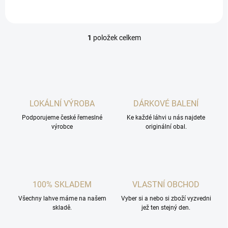
1
položek celkem
O
v
l
á
d
a
c
LOKÁLNÍ VÝROBA
DÁRKOVÉ BALENÍ
í
Podporujeme české řemeslné
p
Ke každé láhvi u nás najdete
výrobce
originální obal.
r
v
k
y
v
ý
100% SKLADEM
VLASTNÍ OBCHOD
p
i
Všechny lahve máme na našem
Vyber si a nebo si zboží vyzvedni
s
skladě.
jež ten stejný den.
u