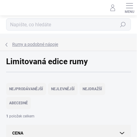
Přejít
na
obsah
Hledat
Rumy a podobné nápoje
Limitovaná edice rumy
Ř
a
NEJPRODÁVANĚJŠÍ
NEJLEVNĚJŠÍ
NEJDRAŽŠÍ
z
e
ABECEDNĚ
n
í
1
položek celkem
p
r
CENA
o