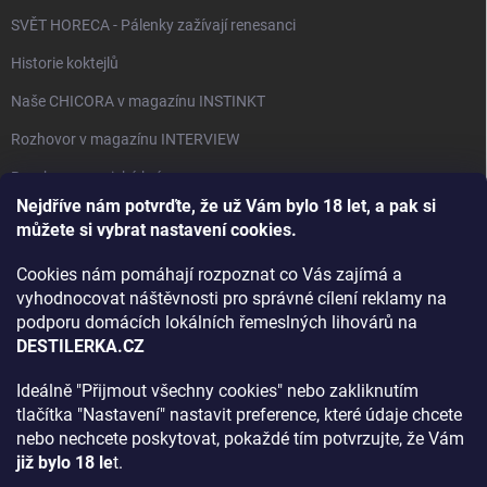
SVĚT HORECA - Pálenky zažívají renesanci
Historie koktejlů
Naše CHICORA v magazínu INSTINKT
Rozhovor v magazínu INTERVIEW
Bourbon, americká krása.
Nejdříve nám potvrďte, že už Vám bylo 18 let, a pak si
Napsali v TÝDNU o naší práci
můžete si vybrat nastavení cookies.
Když ovoce dostane druhý život
Cookies nám pomáhají rozpoznat co Vás zajímá a
Rozhovor s DESTILERKA.CZ v magazínu DRINKING-CAT
vyhodnocovat náštěvnosti pro správné cílení reklamy na
podporu domácích lokálních řemeslných lihovárů na
Jak vybrat dárek na Vánoce
DESTILERKA.CZ
Rozhovor Destilerka.cz v magazínu Macchiato
Ideálně "Přijmout všechny cookies" nebo zakliknutím
tlačítka "Nastavení" nastavit preference, které údaje chcete
Archiv
nebo nechcete poskytovat, pokaždé tím potvrzujte, že Vám
již bylo 18 le
t.