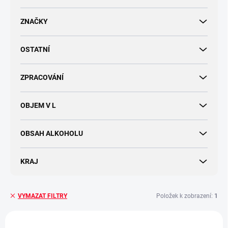
d
u
ZNAČKY
k
t
OSTATNÍ
ů
ZPRACOVÁNÍ
OBJEM V L
OBSAH ALKOHOLU
KRAJ
Položek k zobrazení:
1
VYMAZAT FILTRY
V
ý