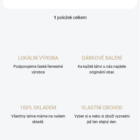
1
položek celkem
O
v
l
á
d
a
c
LOKÁLNÍ VÝROBA
DÁRKOVÉ BALENÍ
í
Podporujeme české řemeslné
p
Ke každé láhvi u nás najdete
výrobce
originální obal.
r
v
k
y
v
ý
100% SKLADEM
VLASTNÍ OBCHOD
p
i
Všechny lahve máme na našem
Vyber si a nebo si zboží vyzvedni
s
skladě.
jež ten stejný den.
u