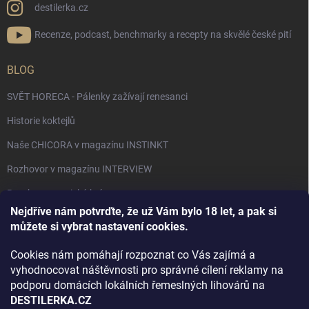
destilerka.cz
Recenze, podcast, benchmarky a recepty na skvělé české pití
BLOG
SVĚT HORECA - Pálenky zažívají renesanci
Historie koktejlů
Naše CHICORA v magazínu INSTINKT
Rozhovor v magazínu INTERVIEW
Bourbon, americká krása.
Nejdříve nám potvrďte, že už Vám bylo 18 let, a pak si
Napsali v TÝDNU o naší práci
můžete si vybrat nastavení cookies.
Když ovoce dostane druhý život
Cookies nám pomáhají rozpoznat co Vás zajímá a
Rozhovor s DESTILERKA.CZ v magazínu DRINKING-CAT
vyhodnocovat náštěvnosti pro správné cílení reklamy na
podporu domácích lokálních řemeslných lihovárů na
Jak vybrat dárek na Vánoce
DESTILERKA.CZ