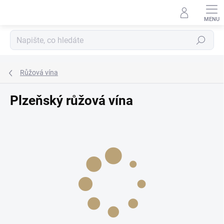
Přejít
na
obsah
Hledat
Růžová vína
Plzeňský růžová vína