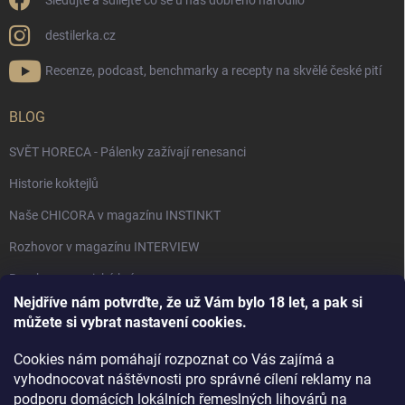
Sledujte a sdílejte co se u nás dobrého narodilo
destilerka.cz
Recenze, podcast, benchmarky a recepty na skvělé české pití
BLOG
SVĚT HORECA - Pálenky zažívají renesanci
Historie koktejlů
Naše CHICORA v magazínu INSTINKT
Rozhovor v magazínu INTERVIEW
Bourbon, americká krása.
Nejdříve nám potvrďte, že už Vám bylo 18 let, a pak si
Napsali v TÝDNU o naší práci
můžete si vybrat nastavení cookies.
Když ovoce dostane druhý život
Cookies nám pomáhají rozpoznat co Vás zajímá a
Rozhovor s DESTILERKA.CZ v magazínu DRINKING-CAT
vyhodnocovat náštěvnosti pro správné cílení reklamy na
podporu domácích lokálních řemeslných lihovárů na