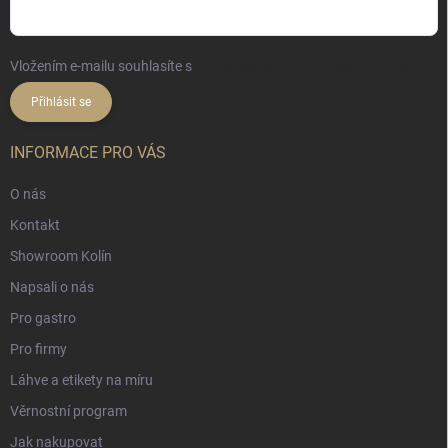
Vložením e-mailu souhlasíte s
podmínkami ochrany osobních údajů
Přihlásit se
INFORMACE PRO VÁS
O nás
Kontakt
Showroom Kolín
Napsali o nás
Pro gastro
Pro firmy
Láhve a etikety na míru
Věrnostní program
Jak nakupovat