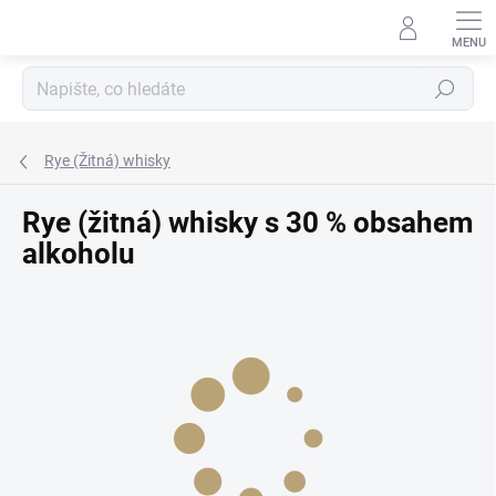
Přejít
na
obsah
Hledat
Rye (Žitná) whisky
Rye (žitná) whisky s 30 % obsahem
alkoholu