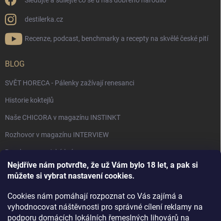
Sledujte a sdílejte co se u nás dobrého narodilo
destilerka.cz
Recenze, podcast, benchmarky a recepty na skvělé české pití
BLOG
SVĚT HORECA - Pálenky zažívají renesanci
Historie koktejlů
Naše CHICORA v magazínu INSTINKT
Rozhovor v magazínu INTERVIEW
Bourbon, americká krása.
Nejdříve nám potvrďte, že už Vám bylo 18 let, a pak si
Napsali v TÝDNU o naší práci
můžete si vybrat nastavení cookies.
Když ovoce dostane druhý život
Cookies nám pomáhají rozpoznat co Vás zajímá a
Rozhovor s DESTILERKA.CZ v magazínu DRINKING-CAT
vyhodnocovat náštěvnosti pro správné cílení reklamy na
podporu domácích lokálních řemeslných lihovárů na