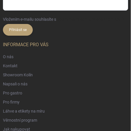
Vložením e-mailu souhlasíte s
podmínkami ochrany osobních údajů
Přihlásit se
INFORMACE PRO VÁS
O nás
Kontakt
Showroom Kolín
Napsali o nás
Pro gastro
Pro firmy
Láhve a etikety na míru
Věrnostní program
Jak nakupovat