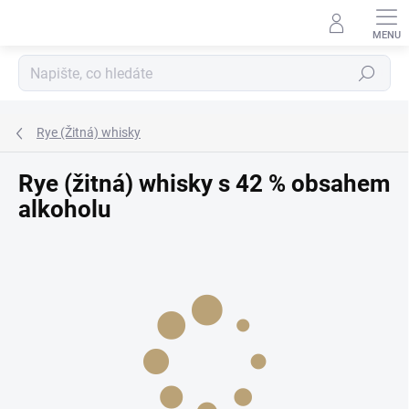
Přejít
na
obsah
Hledat
Rye (Žitná) whisky
Rye (žitná) whisky s 42 % obsahem
alkoholu