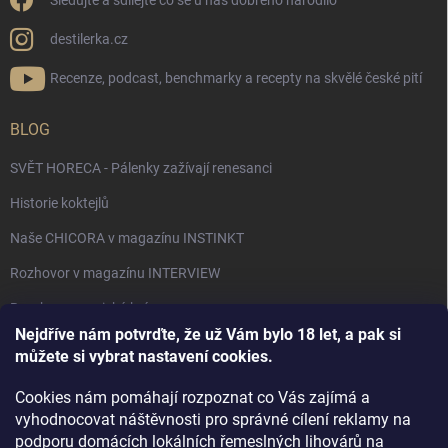
Sledujte a sdílejte co se u nás dobrého narodilo
destilerka.cz
Recenze, podcast, benchmarky a recepty na skvělé české pití
BLOG
SVĚT HORECA - Pálenky zažívají renesanci
Historie koktejlů
Naše CHICORA v magazínu INSTINKT
Rozhovor v magazínu INTERVIEW
Bourbon, americká krása.
Nejdříve nám potvrďte, že už Vám bylo 18 let, a pak si
Napsali v TÝDNU o naší práci
můžete si vybrat nastavení cookies.
Když ovoce dostane druhý život
Cookies nám pomáhají rozpoznat co Vás zajímá a
Rozhovor s DESTILERKA.CZ v magazínu DRINKING-CAT
vyhodnocovat náštěvnosti pro správné cílení reklamy na
podporu domácích lokálních řemeslných lihovárů na