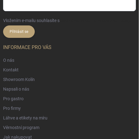
Vložením e-mailu souhlasíte s
podmínkami ochrany osobních údajů
Přihlásit se
INFORMACE PRO VÁS
O nás
Kontakt
Showroom Kolín
Napsali o nás
Pro gastro
Pro firmy
Láhve a etikety na míru
Věrnostní program
Jak nakupovat