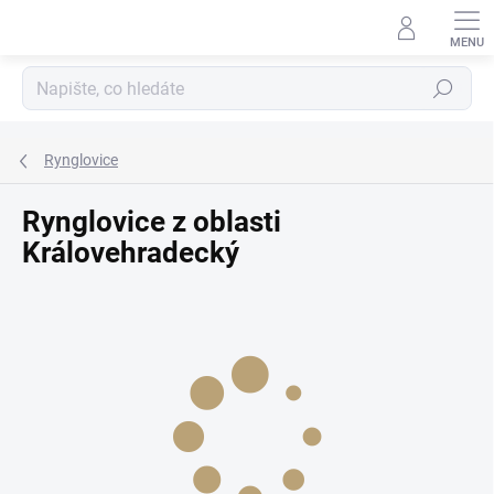
Přejít
na
obsah
Hledat
Rynglovice
Rynglovice z oblasti
Královehradecký