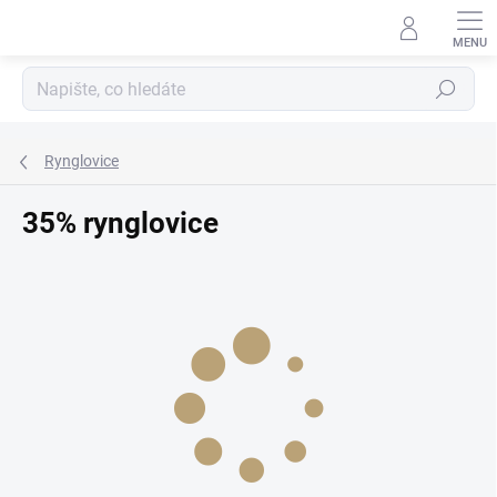
Přejít
na
obsah
Hledat
Rynglovice
35% rynglovice