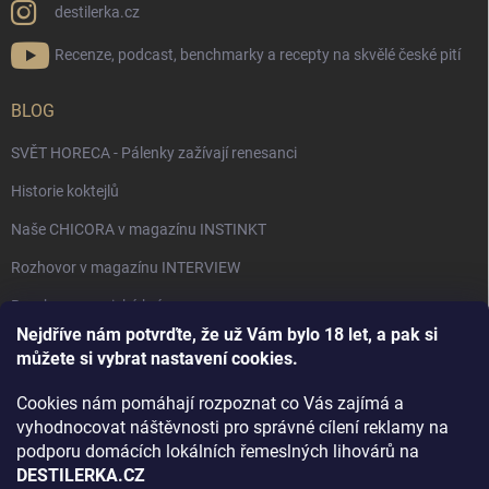
destilerka.cz
Recenze, podcast, benchmarky a recepty na skvělé české pití
BLOG
SVĚT HORECA - Pálenky zažívají renesanci
Historie koktejlů
Naše CHICORA v magazínu INSTINKT
Rozhovor v magazínu INTERVIEW
Bourbon, americká krása.
Nejdříve nám potvrďte, že už Vám bylo 18 let, a pak si
Napsali v TÝDNU o naší práci
můžete si vybrat nastavení cookies.
Když ovoce dostane druhý život
Cookies nám pomáhají rozpoznat co Vás zajímá a
Rozhovor s DESTILERKA.CZ v magazínu DRINKING-CAT
vyhodnocovat náštěvnosti pro správné cílení reklamy na
podporu domácích lokálních řemeslných lihovárů na
Jak vybrat dárek na Vánoce
DESTILERKA.CZ