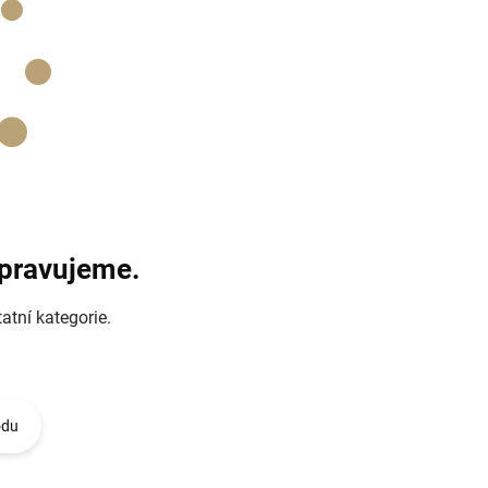
ipravujeme.
atní kategorie.
odu