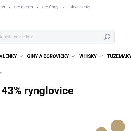
nás
Pro gastro
Pro firmy
Láhve a etikety na míru
Věrnos
Hledat
ÁLENKY
GINY A BOROVIČKY
WHISKY
TUZEMÁKY
e
43% rynglovice