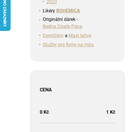
n
2023
í
Likéry
BOHEMICA
p
Originální dárek -
a
Bedna Císaře Pána
n
e
Demižóny
a
Maxi lahve
l
Služby pro firmy na míru
CENA
0
Kč
1
Kč