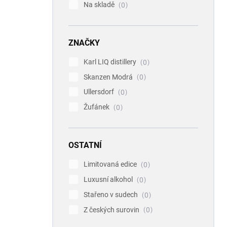
Na skladě
0
ZNAČKY
Karl LIQ distillery
0
Skanzen Modrá
0
Ullersdorf
0
Žufánek
0
OSTATNÍ
Limitovaná edice
0
Luxusní alkohol
0
Stařeno v sudech
0
Z českých surovin
0