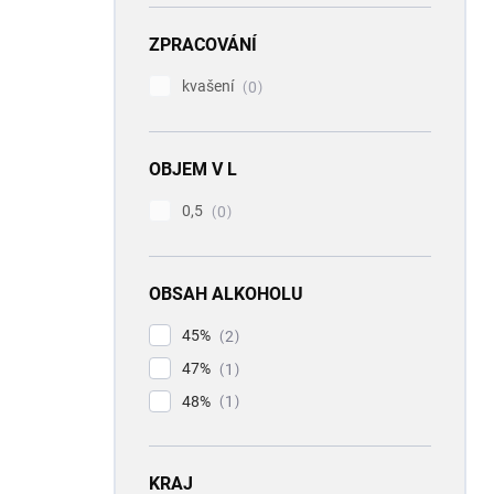
ZPRACOVÁNÍ
kvašení
0
OBJEM V L
0,5
0
OBSAH ALKOHOLU
45%
2
47%
1
48%
1
KRAJ