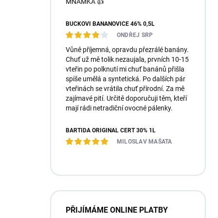
MŇAMKA 👍
BUČKOVI BANÁNOVICE 46% 0,5L
ONDŘEJ SRP
Vůně příjemná, opravdu přezrálé banány.
Chuť už mě tolik nezaujala, prvních 10-15
vteřin po polknutí mi chuť banánů přišla
spíše umělá a syntetická. Po dalších pár
vteřinách se vrátila chuť přírodní. Za mě
zajímavé pití. Určitě doporučuji těm, kteří
mají rádi netradiční ovocné pálenky.
BARTIDA ORIGINÁL ČERT 30% 1L
MILOSLAV MAŠATA
PŘIJÍMÁME ONLINE PLATBY