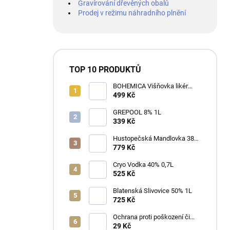
Gravírování dřevěných obalů
Prodej v režimu náhradního plnění
TOP 10 PRODUKTŮ
BOHEMICA Višňovka likér
25% 0,7L
499 Kč
GREPOOL 8% 1L
339 Kč
Hustopečská Mandlovka 38%
1L
779 Kč
Cryo Vodka 40% 0,7L
525 Kč
Blatenská Slivovice 50% 1L
725 Kč
Ochrana proti poškození či
ztrátě
29 Kč