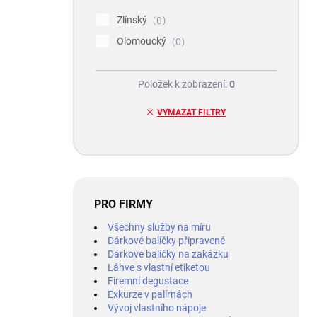
Zlínský
0
Olomoucký
0
Položek k zobrazení:
0
VYMAZAT FILTRY
PRO FIRMY
Všechny služby na míru
Dárkové balíčky připravené
Dárkové balíčky na zakázku
Láhve s vlastní etiketou
Firemní degustace
Exkurze v palírnách
Vývoj vlastního nápoje