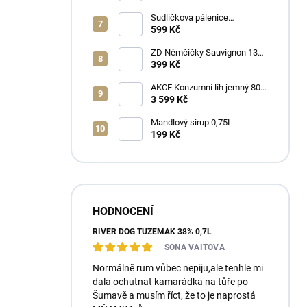
Sudličkova pálenice
Ořechovka 30% 0,7L
599 Kč
ZD Němčičky Sauvignon 13%
2025 Bag in Box 3L - suché
399 Kč
AKCE Konzumní líh jemný 80%
min 6x1L
3 599 Kč
Mandlový sirup 0,75L
199 Kč
HODNOCENÍ
RIVER DOG TUZEMÁK 38% 0,7L
SOŇA VAITOVÁ
Normálně rum vůbec nepiju,ale tenhle mi
dala ochutnat kamarádka na tůře po
Šumavě a musím říct, že to je naprostá