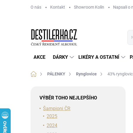
Přejít
O nás
Kontakt
Showroom Kolín
Napsali o 
na
obsah
AKCE
DÁRKY
LIKÉRY A OSTATNÍ
P
Domů
PÁLENKY
Rynglovice
43% rynglovic
P
o
VÝBĚR TOHO NEJLEPŠÍHO
s
t
Šampioni ČR
r
2025
a
2024
n