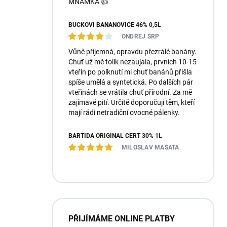
MŇAMKA 👍
BUČKOVI BANÁNOVICE 46% 0,5L
ONDŘEJ SRP
Vůně příjemná, opravdu přezrálé banány.
Chuť už mě tolik nezaujala, prvních 10-15
vteřin po polknutí mi chuť banánů přišla
spíše umělá a syntetická. Po dalších pár
vteřinách se vrátila chuť přírodní. Za mě
zajímavé pití. Určitě doporučuji těm, kteří
mají rádi netradiční ovocné pálenky.
BARTIDA ORIGINÁL ČERT 30% 1L
MILOSLAV MAŠATA
PŘIJÍMÁME ONLINE PLATBY