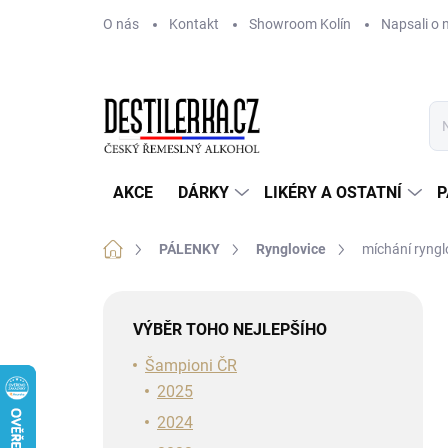
Přejít
O nás
Kontakt
Showroom Kolín
Napsali o 
na
obsah
AKCE
DÁRKY
LIKÉRY A OSTATNÍ
P
Domů
PÁLENKY
Rynglovice
míchání ryngl
P
o
VÝBĚR TOHO NEJLEPŠÍHO
s
t
Šampioni ČR
r
2025
a
2024
n