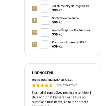
ZD Němčičky Sauvignon 13%
2025 Bag in Box 3L - suché
399 Kč
Sudličkova pálenice
Ořechovka 30% 0,7L
599 Kč
Apicor Švejkova Kontušovka
40% 0,5L
359 Kč
Konzumní líh jemný 80% 1L
659 Kč
HODNOCENÍ
RIVER DOG TUZEMÁK 38% 0,7L
SOŇA VAITOVÁ
Normálně rum vůbec nepiju,ale tenhle mi
dala ochutnat kamarádka na tůře po
Šumavě a musím říct, že to je naprostá