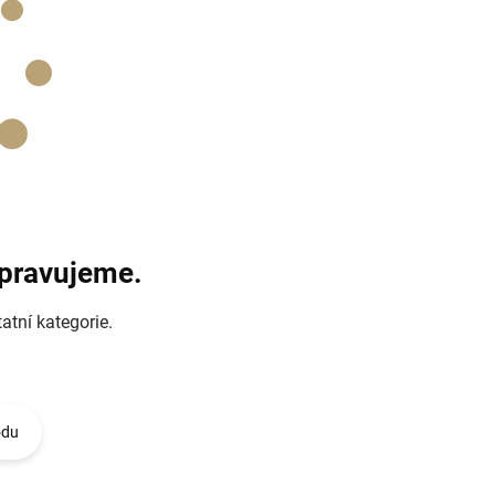
ipravujeme.
atní kategorie.
odu