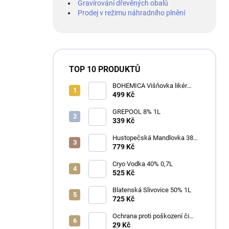
Gravírování dřevěných obalů
Prodej v režimu náhradního plnění
TOP 10 PRODUKTŮ
BOHEMICA Višňovka likér
25% 0,7L
499 Kč
GREPOOL 8% 1L
339 Kč
Hustopečská Mandlovka 38%
1L
779 Kč
Cryo Vodka 40% 0,7L
525 Kč
Blatenská Slivovice 50% 1L
725 Kč
Ochrana proti poškození či
ztrátě
29 Kč