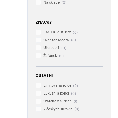
Na skladě
0
ZNAČKY
Karl LIQ distillery
0
Skanzen Modrá
0
Ullersdorf
0
Žufánek
0
OSTATNÍ
Limitovaná edice
0
Luxusní alkohol
0
Stařeno v sudech
0
Z českých surovin
0