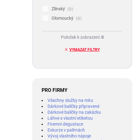
Zlínský
0
Olomoucký
0
Položek k zobrazení:
0
VYMAZAT FILTRY
PRO FIRMY
Všechny služby na míru
Dárkové balíčky připravené
Dárkové balíčky na zakázku
Láhve s vlastní etiketou
Firemní degustace
Exkurze v palírnách
Vývoj vlastního nápoje