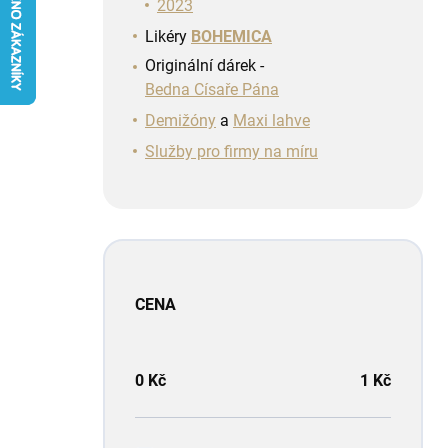
n
2023
í
Likéry
BOHEMICA
p
Originální dárek -
a
Bedna Císaře Pána
n
e
Demižóny
a
Maxi lahve
l
Služby pro firmy na míru
CENA
0
Kč
1
Kč