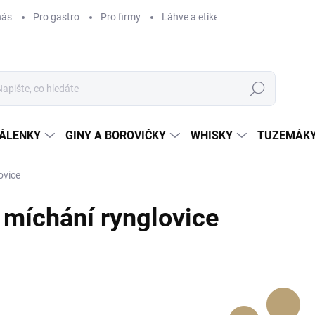
nás
Pro gastro
Pro firmy
Láhve a etikety na míru
Věrnos
Hledat
ÁLENKY
GINY A BOROVIČKY
WHISKY
TUZEMÁKY
ovice
míchání rynglovice