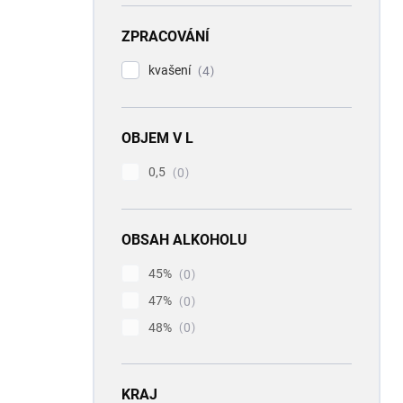
ZPRACOVÁNÍ
kvašení
4
OBJEM V L
0,5
0
OBSAH ALKOHOLU
45%
0
47%
0
48%
0
KRAJ