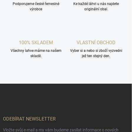
Podporujeme české řemeslné
p
Ke každé láhvi u nás najdete
výrobce
originální obal.
r
v
k
y
v
ý
100% SKLADEM
VLASTNÍ OBCHOD
p
i
Všechny lahve máme na našem
Vyber si a nebo si zboží vyzvedni
s
skladě.
jež ten stejný den.
u
Z
á
p
a
t
í
ODEBÍRAT NEWSLETTER
Vložte svůj e-mail a my vám budeme zasílat informace o nových