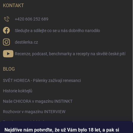
KONTAKT
+420 606 252 689
Sledujte a sdílejte co se u nás dobrého narodilo
destilerka.cz
Recenze, podcast, benchmarky a recepty na skvělé české pití
BLOG
SVĚT HORECA - Pálenky zažívají renesanci
Historie koktejlů
Naše CHICORA v magazínu INSTINKT
Rozhovor v magazínu INTERVIEW
Bourbon, americká krása.
Nejdříve nám potvrďte, že už Vám bylo 18 let, a pak si
Napsali v TÝDNU o naší práci