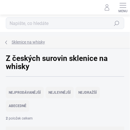
Přejít
na
obsah
Hledat
Sklenice na whisky
Z českých surovin sklenice na
whisky
Ř
a
NEJPRODÁVANĚJŠÍ
NEJLEVNĚJŠÍ
NEJDRAŽŠÍ
z
e
ABECEDNĚ
n
í
2
položek celkem
p