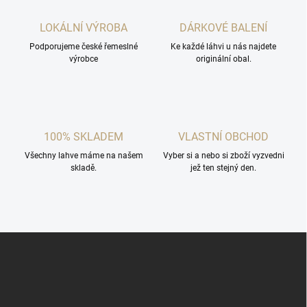
LOKÁLNÍ VÝROBA
DÁRKOVÉ BALENÍ
Podporujeme české řemeslné
Ke každé láhvi u nás najdete
výrobce
originální obal.
100% SKLADEM
VLASTNÍ OBCHOD
Všechny lahve máme na našem
Vyber si a nebo si zboží vyzvedni
skladě.
jež ten stejný den.
Z
á
p
a
t