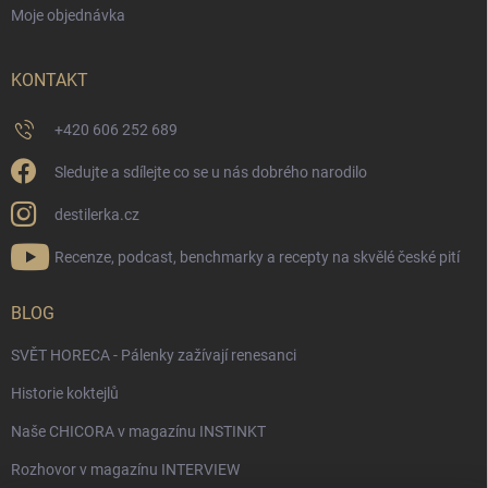
Moje objednávka
KONTAKT
+420 606 252 689
Sledujte a sdílejte co se u nás dobrého narodilo
destilerka.cz
Recenze, podcast, benchmarky a recepty na skvělé české pití
BLOG
SVĚT HORECA - Pálenky zažívají renesanci
Historie koktejlů
Naše CHICORA v magazínu INSTINKT
Rozhovor v magazínu INTERVIEW