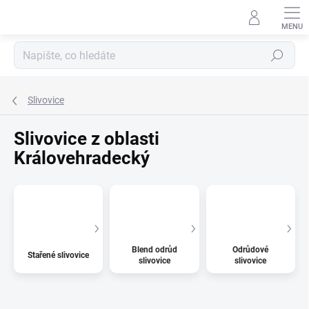
Přejít
na
obsah
Hledat
Slivovice
Slivovice z oblasti
Královehradecký
Blend odrůd
Odrůdové
Stařené slivovice
slivovice
slivovice