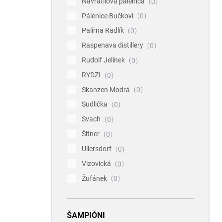
Navrátilova pálenica
0
Pálenice Bučkovi
0
Palírna Radlík
0
Raspenava distillery
0
Rudolf Jelínek
0
RYDZI
0
Skanzen Modrá
0
Sudlička
0
Svach
0
Šitner
0
Ullersdorf
0
Vizovická
0
Žufánek
0
ŠAMPIÓNI