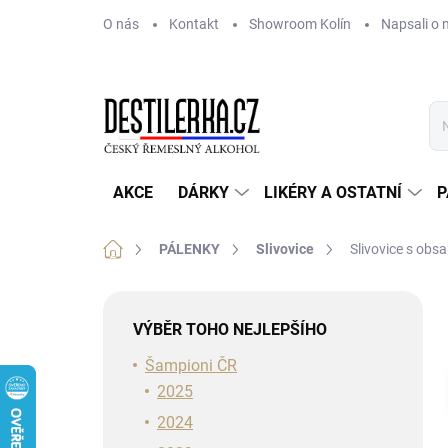
Přejít
O nás
Kontakt
Showroom Kolín
Napsali o 
na
obsah
AKCE
DÁRKY
LIKÉRY A OSTATNÍ
P
Domů
PÁLENKY
Slivovice
Slivovice s obs
P
o
VÝBĚR TOHO NEJLEPŠÍHO
s
t
Šampioni ČR
r
2025
a
2024
n