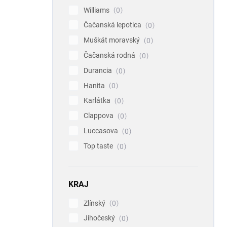
Williams
0
Čačanská lepotica
0
Muškát moravský
0
Čačanská rodná
0
Durancia
0
Hanita
0
Karlátka
0
Clappova
0
Luccasova
0
Top taste
0
KRAJ
Zlínský
0
Jihočeský
0