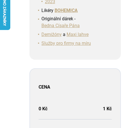
n
2023
í
Likéry
BOHEMICA
p
Originální dárek -
a
Bedna Císaře Pána
n
e
Demižóny
a
Maxi lahve
l
Služby pro firmy na míru
CENA
0
Kč
1
Kč