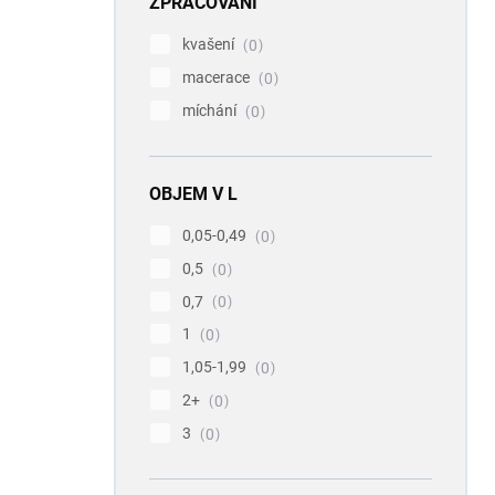
ZPRACOVÁNÍ
kvašení
0
macerace
0
míchání
0
OBJEM V L
0,05-0,49
0
0,5
0
0,7
0
1
0
1,05-1,99
0
2+
0
3
0