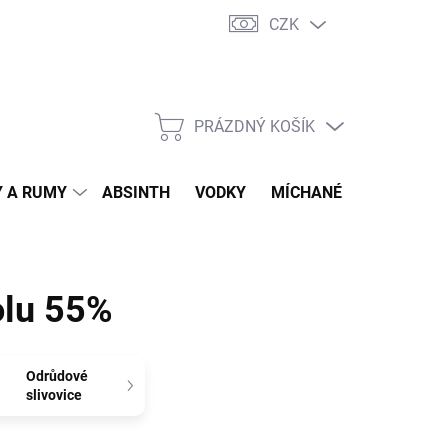
CZK
tní program
Jak nakupovat
Doprava
Jak balíme zásilky
PRÁZDNÝ KOŠÍK
NÁKUPNÍ
KOŠÍK
 A RUMY
ABSINTH
VODKY
MÍCHANÉ DRINKY
O
olu 55%
Odrůdové
slivovice