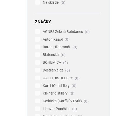
Na skladě
0
ZNAČKY
AGNES Zelená Bohdaneč
0
Anton Kaapl
0
Baron Hildprandt
0
Blatenská
0
BOHEMICA
0
Destilerka.cz
0
GALLI DISTILLERY
0
Karl LIQ distillery
0
Kleiner distillery
0
Koštická (Karfíkův Dvůr)
0
Lihovar Poněšice
0