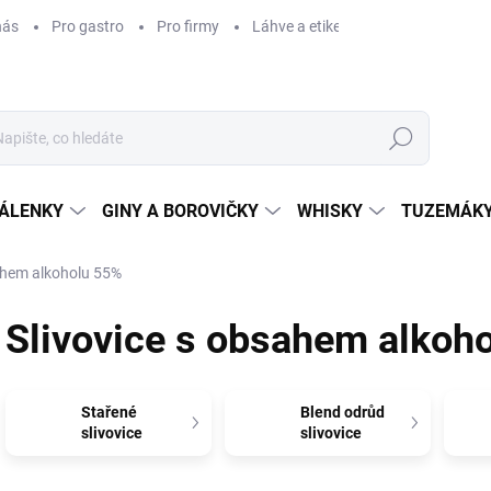
nás
Pro gastro
Pro firmy
Láhve a etikety na míru
Věrnos
Hledat
ÁLENKY
GINY A BOROVIČKY
WHISKY
TUZEMÁKY
ahem alkoholu 55%
Slivovice s obsahem alkoh
Stařené
Blend odrůd
slivovice
slivovice