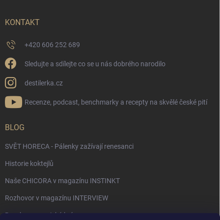
KONTAKT
+420 606 252 689
Sledujte a sdílejte co se u nás dobrého narodilo
destilerka.cz
Recenze, podcast, benchmarky a recepty na skvělé české pití
BLOG
SVĚT HORECA - Pálenky zažívají renesanci
Historie koktejlů
Naše CHICORA v magazínu INSTINKT
Rozhovor v magazínu INTERVIEW
Bourbon, americká krása.