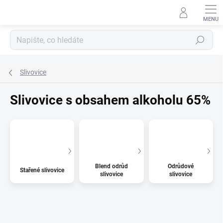
Přejít
na
obsah
Hledat
Slivovice
Slivovice s obsahem alkoholu 65%
Blend odrůd
Odrůdové
Stařené slivovice
slivovice
slivovice