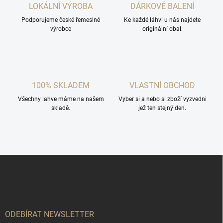
LOKÁLNÍ VÝROBA
DÁRKOVÉ BALENÍ
Podporujeme české řemeslné
Ke každé láhvi u nás najdete
výrobce
originální obal.
100% SKLADEM
VLASTNÍ OBCHOD
Všechny lahve máme na našem
Vyber si a nebo si zboží vyzvedni
skladě.
jež ten stejný den.
Z
á
p
a
t
í
ODEBÍRAT NEWSLETTER