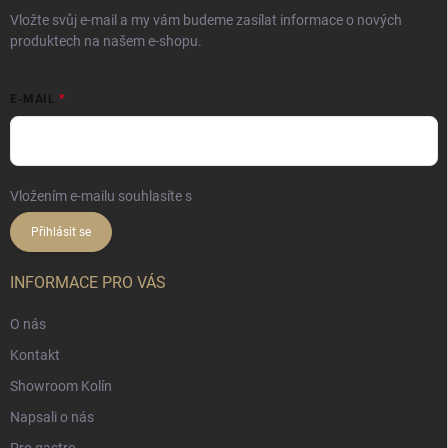
Vložte svůj e-mail a my vám budeme zasílat informace o nových
produktech na našem e-shopu.
E-MAIL
Vložením e-mailu souhlasíte s
podmínkami ochrany osobních údajů
Přihlásit se
INFORMACE PRO VÁS
O nás
Kontakt
Showroom Kolín
Napsali o nás
Pro gastro