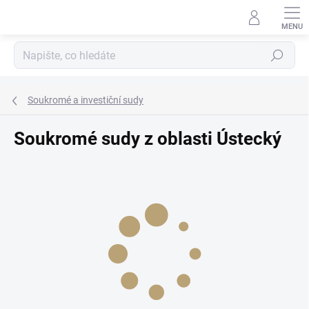
Přejít
na
obsah
Hledat
Soukromé a investiční sudy
Soukromé sudy z oblasti Ústecký