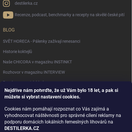
destilerka.cz
Recenze, podcast, benchmarky a recepty na skvělé české pití
BLOG
SVĚT HORECA - Pálenky zažívají renesanci
Historie koktejlů
Naše CHICORA v magazínu INSTINKT
Rozhovor v magazínu INTERVIEW
Bourbon, americká krása.
Nejdříve nám potvrďte, že už Vám bylo 18 let, a pak si
Napsali v TÝDNU o naší práci
můžete si vybrat nastavení cookies.
Když ovoce dostane druhý život
Cookies nám pomáhají rozpoznat co Vás zajímá a
Rozhovor s DESTILERKA.CZ v magazínu DRINKING-CAT
vyhodnocovat náštěvnosti pro správné cílení reklamy na
podporu domácích lokálních řemeslných lihovárů na
Jak vybrat dárek na Vánoce
DESTILERKA.CZ