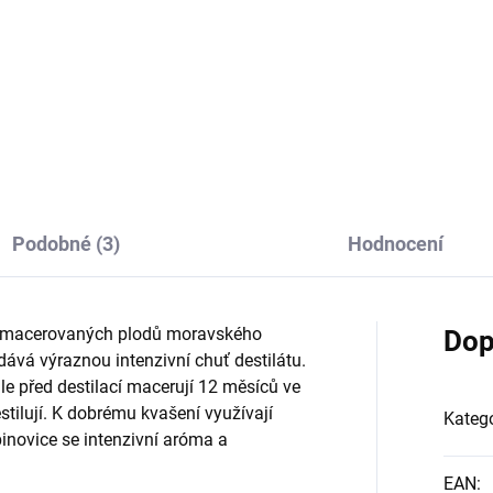
tické balení pro cestování na
Dárková sada placatky v čer
lení se s přáteli :-)
koženkovém obalu spolu s dv
plechovými panáčky z nerezo
oceli
Podobné (3)
Hodnocení
 vymacerovaných plodů moravského
Dop
dává výraznou intenzivní chuť destilátu.
e před destilací macerují 12 měsíců ve
tilují. K dobrému kvašení využívají
Katego
binovice se intenzivní aróma a
EAN
: