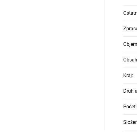
Ostatn
Zprac
Objem
Obsah
Kraj
:
Druh 
Počet 
Složen