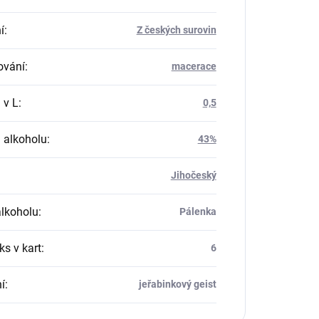
í
:
Z českých surovin
ování
:
macerace
 v L
:
0,5
 alkoholu
:
43%
Jihočeský
alkoholu
:
Pálenka
ks v kart
:
6
í
:
jeřabinkový geist