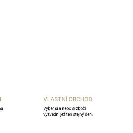
Přidat do košíku
ice se intenzivní aróma a svéráznou chutí.
M
VLASTNÍ OBCHOD
na
Vyber si a nebo si zboží
vyzvedni jež ten stejný den.