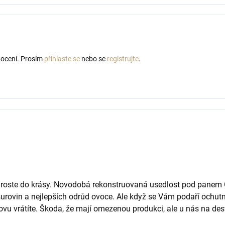
nocení. Prosím
přihlaste se
nebo se
registrujte
.
roste do krásy. Novodobá rekonstruovaná usedlost pod panem 
h surovin a nejlepších odrůd ovoce. Ale když se Vám podaří ochut
novu vrátíte. Škoda, že mají omezenou produkci, ale u nás na dest