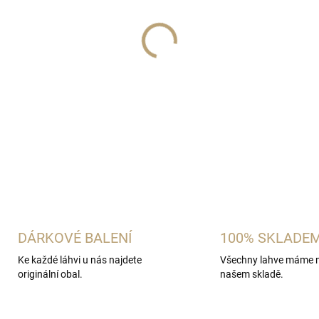
−
+
Výsledkem je čistá jeřabinov
DETAILNÍ INFORMACE
ZEPTAT SE
HLÍDAT
DÁRKOVÉ BALENÍ
100% SKLADE
Ke každé láhvi u nás najdete
Všechny lahve máme 
originální obal.
našem skladě.