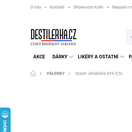
Přejít
O nás
Kontakt
Showroom Kolín
Napsali o 
na
obsah
AKCE
DÁRKY
LIKÉRY A OSTATNÍ
P
Domů
PÁLENKY
Svach Jeřabinka 43% 0,5L
Neohodnoceno
Podrobnosti hodnoce