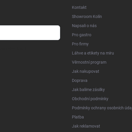
Kontakt
Showroom Kolín
Napsali o nás
Pro gastro
Pro firmy
sobních údajů
Láhve a etikety na míru
Věrnostní program
Jak nakupovat
Doprava
Jak balíme zásilky
Obchodní podmínky
Podmínky ochrany osobních úda
Platba
Jak reklamovat