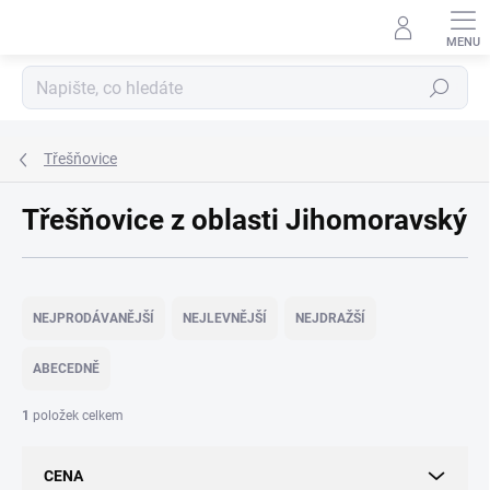
Přejít
na
obsah
Hledat
Třešňovice
Třešňovice z oblasti Jihomoravský
Ř
a
NEJPRODÁVANĚJŠÍ
NEJLEVNĚJŠÍ
NEJDRAŽŠÍ
z
e
ABECEDNĚ
n
í
1
položek celkem
p
r
CENA
o