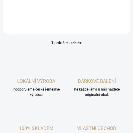
šampiónů roku 2024 v České
republice.
1
položek celkem
O
v
l
á
d
a
c
LOKÁLNÍ VÝROBA
DÁRKOVÉ BALENÍ
í
Podporujeme české řemeslné
p
Ke každé láhvi u nás najdete
výrobce
originální obal.
r
v
k
y
v
ý
100% SKLADEM
VLASTNÍ OBCHOD
p