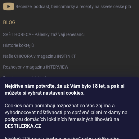
Recenze, podcast, benchmarky a recepty na skvělé české pití
BLOG
SVĚT HORECA - Pálenky zažívají renesanci
Historie koktejlů
Naše CHICORA v magazínu INSTINKT
Rozhovor v magazínu INTERVIEW
Bourbon, americká krása.
Nejdříve nám potvrďte, že už Vám bylo 18 let, a pak si
Napsali v TÝDNU o naší práci
můžete si vybrat nastavení cookies.
Když ovoce dostane druhý život
Cookies nám pomáhají rozpoznat co Vás zajímá a
Rozhovor s DESTILERKA.CZ v magazínu DRINKING-CAT
vyhodnocovat náštěvnosti pro správné cílení reklamy na
podporu domácích lokálních řemeslných lihovárů na
Jak vybrat dárek na Vánoce
DESTILERKA.CZ
Rozhovor Destilerka.cz v magazínu Macchiato
Ideálně "Přijmout všechny cookies" nebo zakliknutím