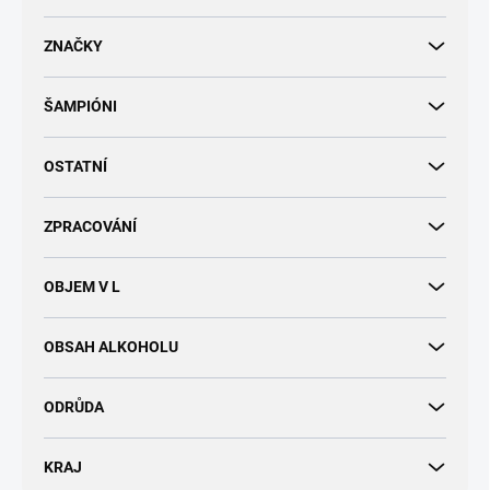
d
u
ZNAČKY
k
t
ŠAMPIÓNI
ů
OSTATNÍ
ZPRACOVÁNÍ
OBJEM V L
OBSAH ALKOHOLU
ODRŮDA
KRAJ