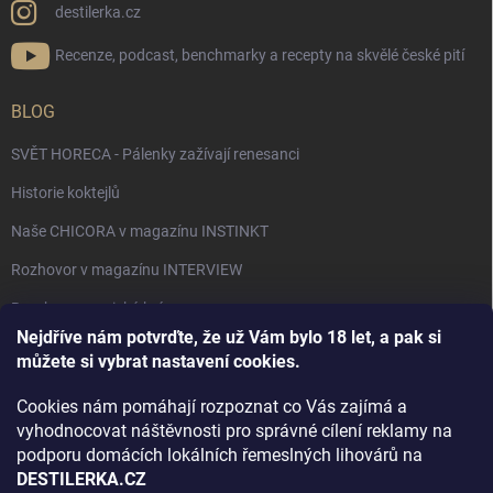
destilerka.cz
Recenze, podcast, benchmarky a recepty na skvělé české pití
BLOG
SVĚT HORECA - Pálenky zažívají renesanci
Historie koktejlů
Naše CHICORA v magazínu INSTINKT
Rozhovor v magazínu INTERVIEW
Bourbon, americká krása.
Nejdříve nám potvrďte, že už Vám bylo 18 let, a pak si
Napsali v TÝDNU o naší práci
můžete si vybrat nastavení cookies.
Když ovoce dostane druhý život
Cookies nám pomáhají rozpoznat co Vás zajímá a
Rozhovor s DESTILERKA.CZ v magazínu DRINKING-CAT
vyhodnocovat náštěvnosti pro správné cílení reklamy na
podporu domácích lokálních řemeslných lihovárů na
Jak vybrat dárek na Vánoce
DESTILERKA.CZ