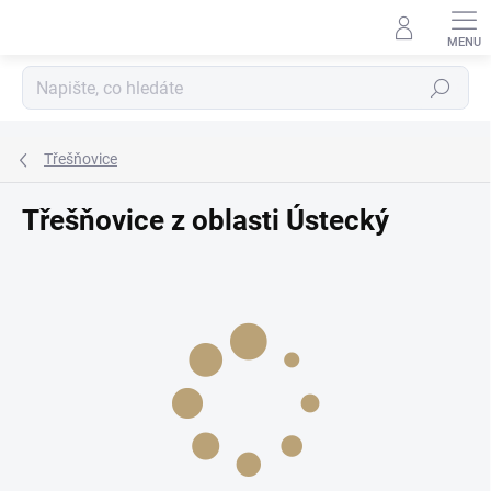
Přejít
na
obsah
Hledat
Třešňovice
Třešňovice z oblasti Ústecký