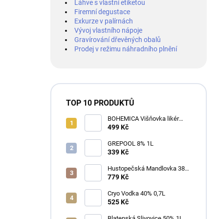
Láhve s vlastní etiketou
Firemní degustace
Exkurze v palírnách
Vývoj vlastního nápoje
Gravírování dřevěných obalů
Prodej v režimu náhradního plnění
TOP 10 PRODUKTŮ
BOHEMICA Višňovka likér
25% 0,7L
499 Kč
GREPOOL 8% 1L
339 Kč
Hustopečská Mandlovka 38%
1L
779 Kč
Cryo Vodka 40% 0,7L
525 Kč
Blatenská Slivovice 50% 1L