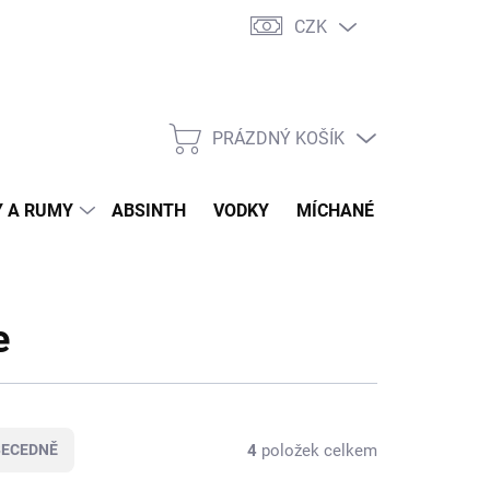
CZK
tní program
Jak nakupovat
Doprava
Jak balíme zásilky
PRÁZDNÝ KOŠÍK
NÁKUPNÍ
KOŠÍK
 A RUMY
ABSINTH
VODKY
MÍCHANÉ DRINKY
O
e
4
položek celkem
BECEDNĚ