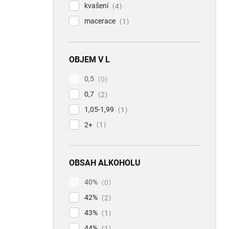
kvašení
4
macerace
1
OBJEM V L
0,5
0
0,7
2
1,05-1,99
1
2+
1
OBSAH ALKOHOLU
40%
0
42%
2
43%
1
44%
1