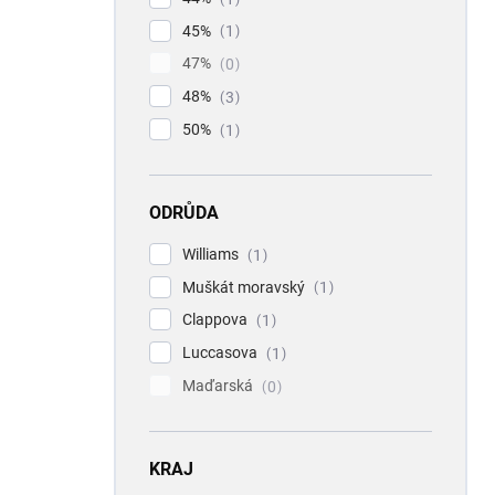
45%
1
47%
0
48%
3
50%
1
ODRŮDA
Williams
1
Muškát moravský
1
Clappova
1
Luccasova
1
Maďarská
0
KRAJ