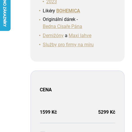
n
2023
í
Likéry
BOHEMICA
p
Originální dárek -
a
Bedna Císaře Pána
n
e
Demižóny
a
Maxi lahve
l
Služby pro firmy na míru
CENA
1599
Kč
5299
Kč