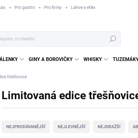
nás
Pro gastro
Pro firmy
Láhve a etikety na míru
Věrnos
Hledat
ÁLENKY
GINY A BOROVIČKY
WHISKY
TUZEMÁKY
ice třešňovice
Limitovaná edice třešňovic
Ř
a
NEJPRODÁVANĚJŠÍ
NEJLEVNĚJŠÍ
NEJDRAŽŠÍ
A
z
e