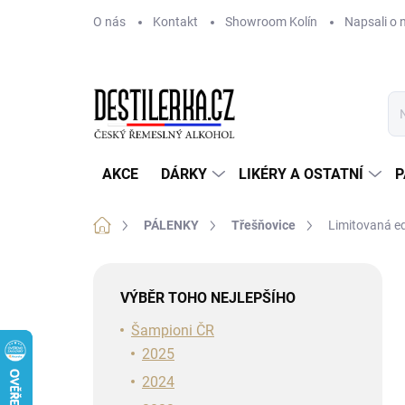
Přejít
O nás
Kontakt
Showroom Kolín
Napsali o 
na
obsah
AKCE
DÁRKY
LIKÉRY A OSTATNÍ
P
Domů
PÁLENKY
Třešňovice
Limitovaná ed
P
o
VÝBĚR TOHO NEJLEPŠÍHO
s
t
Šampioni ČR
r
2025
a
2024
n