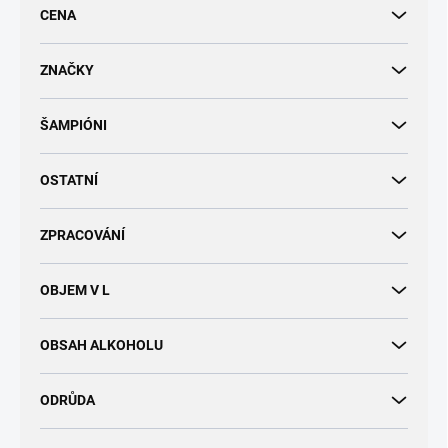
r
CENA
o
d
u
ZNAČKY
k
t
ŠAMPIÓNI
ů
OSTATNÍ
ZPRACOVÁNÍ
OBJEM V L
OBSAH ALKOHOLU
ODRŮDA