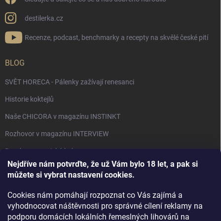
destilerka.cz
Recenze, podcast, benchmarky a recepty na skvělé české pití
BLOG
SVĚT HORECA - Pálenky zažívají renesanci
Historie koktejlů
Naše CHICORA v magazínu INSTINKT
Rozhovor v magazínu INTERVIEW
Bourbon, americká krása.
Nejdříve nám potvrďte, že už Vám bylo 18 let, a pak si
Napsali v TÝDNU o naší práci
můžete si vybrat nastavení cookies.
Když ovoce dostane druhý život
Cookies nám pomáhají rozpoznat co Vás zajímá a
Rozhovor s DESTILERKA.CZ v magazínu DRINKING-CAT
vyhodnocovat náštěvnosti pro správné cílení reklamy na
podporu domácích lokálních řemeslných lihovárů na
Jak vybrat dárek na Vánoce