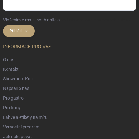
Vložením e-mailu souhlasíte s
podmínkami ochrany osobních údajů
Přihlásit se
INFORMACE PRO VÁS
O nás
Kontakt
Showroom Kolín
Napsali o nás
Pro gastro
Pro firmy
Láhve a etikety na míru
Věrnostní program
Jak nakupovat