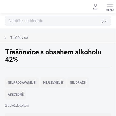
Přejít
na
obsah
Hledat
Třešňovice
Třešňovice s obsahem alkoholu
42%
Ř
a
NEJPRODÁVANĚJŠÍ
NEJLEVNĚJŠÍ
NEJDRAŽŠÍ
z
e
ABECEDNĚ
n
í
2
položek celkem
p