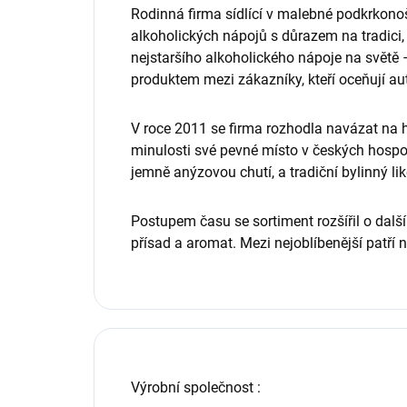
n
Rodinná firma sídlící v malebné podkrkonoš
alkoholických nápojů s důrazem na tradici, p
o
nejstaršího alkoholického nápoje na světě 
c
produktem mezi zákazníky, kteří oceňují aut
e
V roce 2011 se firma rozhodla navázat na hi
n
minulosti své pevné místo v českých hosp
jemně anýzovou chutí, a tradiční bylinný li
í
Postupem času se sortiment rozšířil o dalš
přísad a aromat. Mezi nejoblíbenější patří 
Výrobní společnost
: