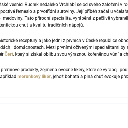
ské vesnici Rudník nedaleko Vrchlabí se od svého založení v ro
octivé řemeslo a prvotřídní suroviny. Její příběh začal u včelař
– medoviny. Tato přírodní specialita, vyráběná z pečlivě vybran
entickou chuť a kvalitu tradičních nápojů.
storické receptury a jako jedni z prvních v České republice obnov
odách i domácnostech. Mezi prvními oživenými specialitami byl
kér
Čert
, který si získal oblibu svou výraznou kořeněnou vůní a ch
í prémiové produkty, zejména ovocné likéry, které se vyrábějí p
například
meruňkový likér
, jehož bohatá a plná chuť evokuje pře