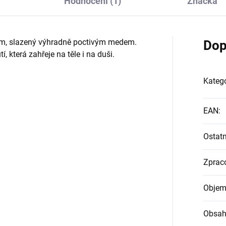
Hodnocení (1)
Značka
em, slazený výhradně poctivým medem.
Dop
, která zahřeje na těle i na duši.
Katego
EAN
:
Ostatn
Zprac
Objem
Obsah