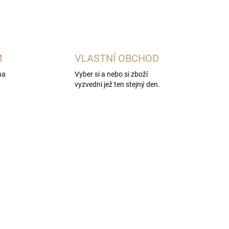
M
VLASTNÍ OBCHOD
na
Vyber si a nebo si zboží
vyzvedni jež ten stejný den.