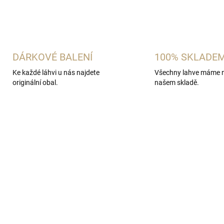
ZEPTAT SE
HLÍDAT
DÁRKOVÉ BALENÍ
100% SKLADE
Ke každé láhvi u nás najdete
Všechny lahve máme 
originální obal.
našem skladě.