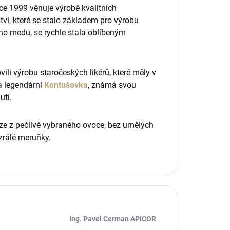
ce 1999 věnuje výrobě kvalitních
ství, které se stalo základem pro výrobu
ého medu, se rychle stala oblíbeným
ili výrobu staročeských likérů, které měly v
a legendární
Kontušovka
, známá svou
utí.
ouze z pečlivě vybraného ovoce, bez umělých
zrálé meruňky.
Ing. Pavel Cerman APICOR