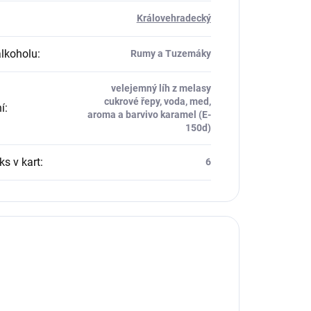
Královehradecký
alkoholu
:
Rumy a Tuzemáky
velejemný líh z melasy
cukrové řepy, voda, med,
í
:
aroma a barvivo karamel (E-
150d)
ks v kart
:
6