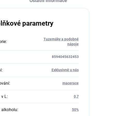
Ostatní informace
lňkové parametry
Tuzemáky a podobné
rie
:
nápoje
8594045632453
í
:
Exklusivně u nás
ování
:
macerace
 v L
:
0,7
 alkoholu
:
50%