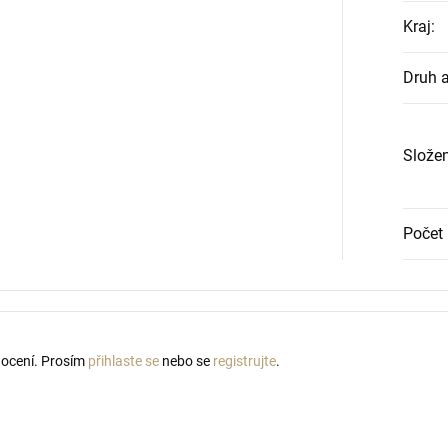
Kraj
:
Druh 
Složen
Počet 
nocení. Prosím
přihlaste se
nebo se
registrujte
.