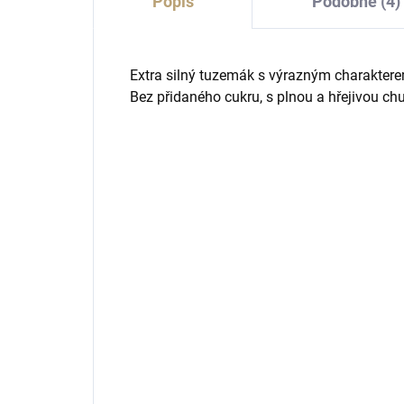
Popis
Podobné (4)
Extra silný tuzemák s výrazným charakter
Bez přidaného cukru, s plnou a hřejivou chutí