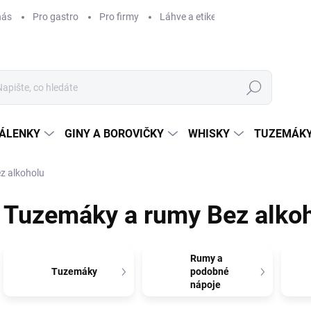
nás
Pro gastro
Pro firmy
Láhve a etikety na míru
Věrnos
Hledat
ÁLENKY
GINY A BOROVIČKY
WHISKY
TUZEMÁKY
z alkoholu
Tuzemáky a rumy Bez alko
Rumy a
Tuzemáky
podobné
nápoje