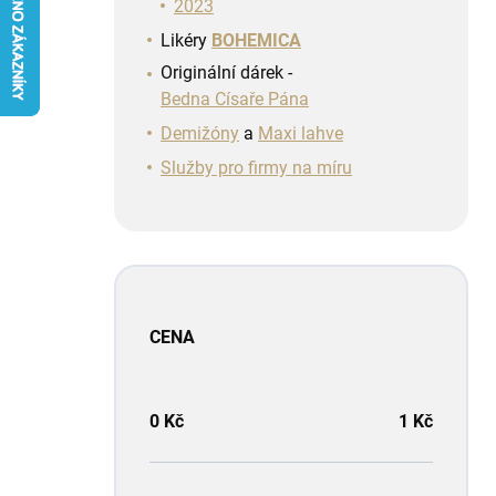
n
2023
í
Likéry
BOHEMICA
p
Originální dárek -
a
Bedna Císaře Pána
n
e
Demižóny
a
Maxi lahve
l
Služby pro firmy na míru
CENA
0
Kč
1
Kč