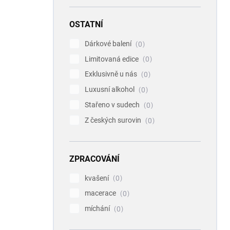
OSTATNÍ
Dárkové balení
0
Limitovaná edice
0
Exklusivně u nás
0
Luxusní alkohol
0
Stařeno v sudech
0
Z českých surovin
0
ZPRACOVÁNÍ
kvašení
0
macerace
0
míchání
0