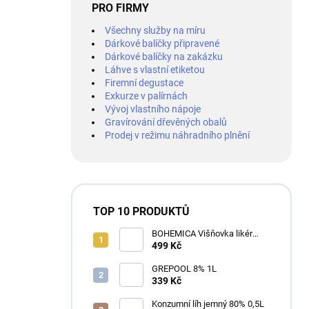
PRO FIRMY
Všechny služby na míru
Dárkové balíčky připravené
Dárkové balíčky na zakázku
Láhve s vlastní etiketou
Firemní degustace
Exkurze v palírnách
Vývoj vlastního nápoje
Gravírování dřevěných obalů
Prodej v režimu náhradního plnění
TOP 10 PRODUKTŮ
BOHEMICA Višňovka likér
25% 0,7L
499 Kč
GREPOOL 8% 1L
339 Kč
Konzumní líh jemný 80% 0,5L