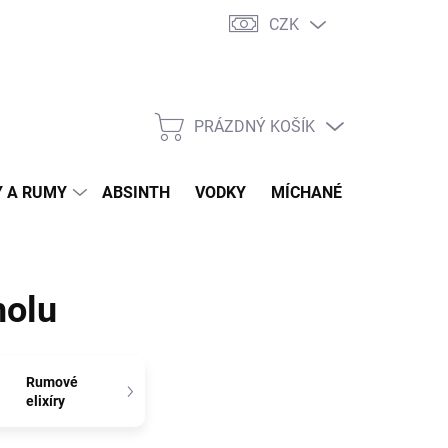
CZK
tní program
Jak nakupovat
Doprava
Jak balíme zásilky
PRÁZDNÝ KOŠÍK
NÁKUPNÍ
KOŠÍK
 A RUMY
ABSINTH
VODKY
MÍCHANÉ DRINKY
O
holu
Rumové
elixíry