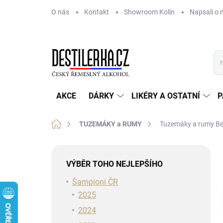
Přejít
O nás
Kontakt
Showroom Kolín
Napsali o 
na
obsah
AKCE
DÁRKY
LIKÉRY A OSTATNÍ
P
Domů
TUZEMÁKY a RUMY
Tuzemáky a rumy Be
P
o
VÝBĚR TOHO NEJLEPŠÍHO
s
t
Šampioni ČR
r
2025
a
2024
n