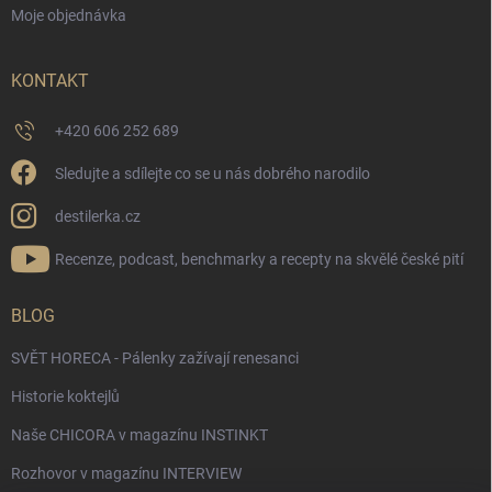
Moje objednávka
KONTAKT
+420 606 252 689
Sledujte a sdílejte co se u nás dobrého narodilo
destilerka.cz
Recenze, podcast, benchmarky a recepty na skvělé české pití
BLOG
SVĚT HORECA - Pálenky zažívají renesanci
Historie koktejlů
Naše CHICORA v magazínu INSTINKT
Rozhovor v magazínu INTERVIEW