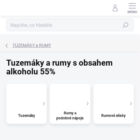
Přejít
na
obsah
Hledat
TUZEMÁKY a RUMY
Tuzemáky a rumy s obsahem
alkoholu 55%
Rumy a
Tuzemáky
Rumové elixíry
podobné nápoje