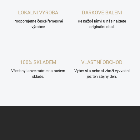
LOKÁLNÍ VÝROBA
DÁRKOVÉ BALENÍ
Podporujeme české řemeslné
Ke každé láhvi u nás najdete
výrobce
originální obal.
100% SKLADEM
VLASTNÍ OBCHOD
Všechny lahve máme na našem
Vyber si a nebo si zboží vyzvedni
skladě.
jež ten stejný den.
Z
á
p
a
t