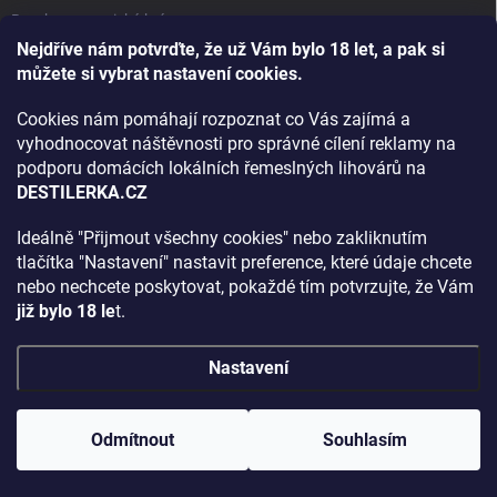
Bourbon, americká krása.
Nejdříve nám potvrďte, že už Vám bylo 18 let, a pak si
Napsali v TÝDNU o naší práci
můžete si vybrat nastavení cookies.
Když ovoce dostane druhý život
Cookies nám pomáhají rozpoznat co Vás zajímá a
Rozhovor s DESTILERKA.CZ v magazínu DRINKING-CAT
vyhodnocovat náštěvnosti pro správné cílení reklamy na
podporu domácích lokálních řemeslných lihovárů na
Jak vybrat dárek na Vánoce
DESTILERKA.CZ
Rozhovor Destilerka.cz v magazínu Macchiato
Ideálně "Přijmout všechny cookies" nebo zakliknutím
tlačítka "Nastavení" nastavit preference, které údaje chcete
Archiv
nebo nechcete poskytovat, pokaždé tím potvrzujte, že Vám
již bylo 18 le
t.
Nastavení
Copyright 2026
DESTILERKA.CZ
. Všechna práva vyhrazena.
Upravit
nastavení cookies
Odmítnout
Souhlasím
Vytvořil Shoptet