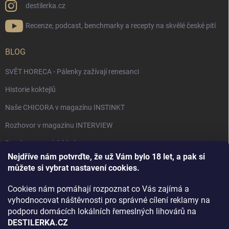
destilerka.cz
Recenze, podcast, benchmarky a recepty na skvělé české pití
BLOG
SVĚT HORECA - Pálenky zažívají renesanci
Historie koktejlů
Naše CHICORA v magazínu INSTINKT
Rozhovor v magazínu INTERVIEW
Bourbon, americká krása.
Nejdříve nám potvrďte, že už Vám bylo 18 let, a pak si
Napsali v TÝDNU o naší práci
můžete si vybrat nastavení cookies.
Když ovoce dostane druhý život
Cookies nám pomáhají rozpoznat co Vás zajímá a
Rozhovor s DESTILERKA.CZ v magazínu DRINKING-CAT
vyhodnocovat náštěvnosti pro správné cílení reklamy na
podporu domácích lokálních řemeslných lihovárů na
Jak vybrat dárek na Vánoce
DESTILERKA.CZ