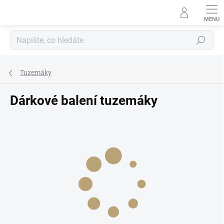
Přejít
na
obsah
Hledat
Tuzemáky
Dárkové balení tuzemáky