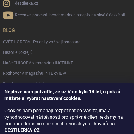
destilerka.cz
Recenze, podcast, benchmarky a recepty na skvělé české pití
BLOG
SVĚT HORECA - Pálenky zažívají renesanci
Historie koktejlů
Naše CHICORA v magazínu INSTINKT
Rozhovor v magazínu INTERVIEW
Bourbon, americká krása.
Nejdříve nám potvrďte, že už Vám bylo 18 let, a pak si
Napsali v TÝDNU o naší práci
můžete si vybrat nastavení cookies.
Když ovoce dostane druhý život
Cookies nám pomáhají rozpoznat co Vás zajímá a
Rozhovor s DESTILERKA.CZ v magazínu DRINKING-CAT
vyhodnocovat náštěvnosti pro správné cílení reklamy na
podporu domácích lokálních řemeslných lihovárů na
Jak vybrat dárek na Vánoce
DESTILERKA.CZ