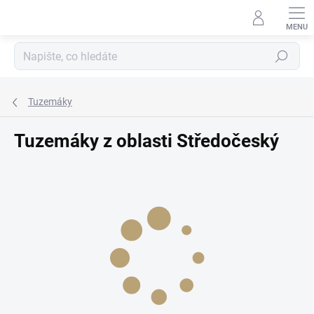
Přejít
na
obsah
Hledat
Tuzemáky
Tuzemáky z oblasti Středočeský