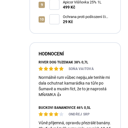
Apicor Višňovka 25% 1L
499 Kč
Ochrana proti poškození či
ztrátě
29 Kč
HODNOCENÍ
RIVER DOG TUZEMÁK 38% 0,7L
SOŇA VAITOVÁ
Normálně rum vůbec nepiju,ale tenhle mi
dala ochutnat kamarádka na tůře po
Šumavě a musím říct, že to je naprostá
MŇAMKA 👍
BUČKOVI BANÁNOVICE 46% 0,5L
ONDŘEJ SRP
Vůně příjemná, opravdu přezrálé banány.