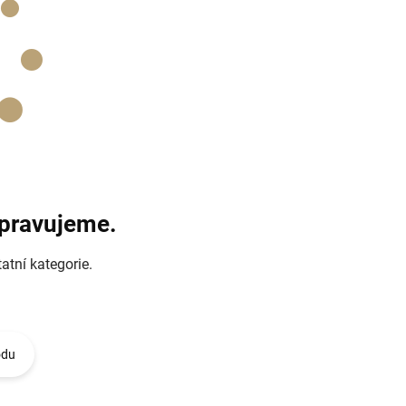
ipravujeme.
atní kategorie.
odu