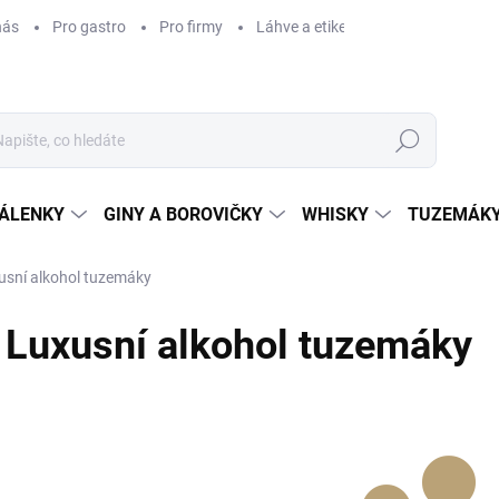
nás
Pro gastro
Pro firmy
Láhve a etikety na míru
Věrnos
Hledat
ÁLENKY
GINY A BOROVIČKY
WHISKY
TUZEMÁKY
usní alkohol tuzemáky
Luxusní alkohol tuzemáky