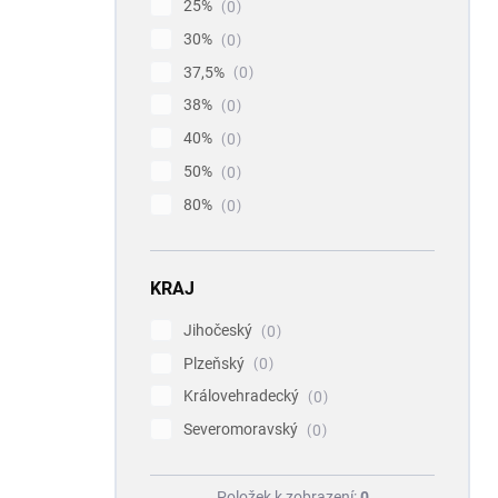
25%
0
30%
0
37,5%
0
38%
0
40%
0
50%
0
80%
0
KRAJ
Jihočeský
0
Plzeňský
0
Královehradecký
0
Severomoravský
0
Položek k zobrazení:
0