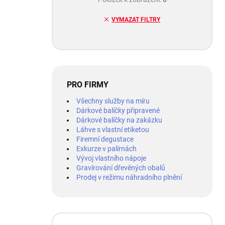
VYMAZAT FILTRY
PRO FIRMY
Všechny služby na míru
Dárkové balíčky připravené
Dárkové balíčky na zakázku
Láhve s vlastní etiketou
Firemní degustace
Exkurze v palírnách
Vývoj vlastního nápoje
Gravírování dřevěných obalů
Prodej v režimu náhradního plnění