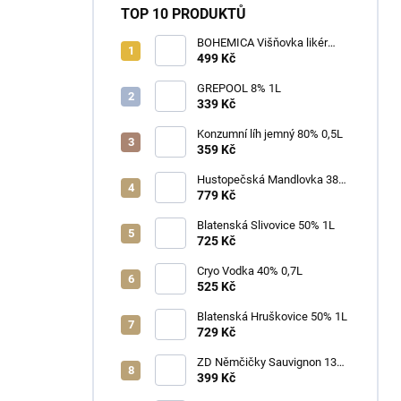
TOP 10 PRODUKTŮ
BOHEMICA Višňovka likér
25% 0,7L
499 Kč
GREPOOL 8% 1L
339 Kč
Konzumní líh jemný 80% 0,5L
359 Kč
Hustopečská Mandlovka 38%
1L
779 Kč
Blatenská Slivovice 50% 1L
725 Kč
Cryo Vodka 40% 0,7L
525 Kč
Blatenská Hruškovice 50% 1L
729 Kč
ZD Němčičky Sauvignon 13%
2025 Bag in Box 3L - suché
399 Kč