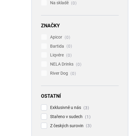
Na skladě
0
ZNAČKY
Apicor
0
Bartida
0
Liqvére
0
NELA Drinks
0
River Dog
0
OSTATNÍ
Exklusivně u nás
3
Stařeno v sudech
1
Z českých surovin
3