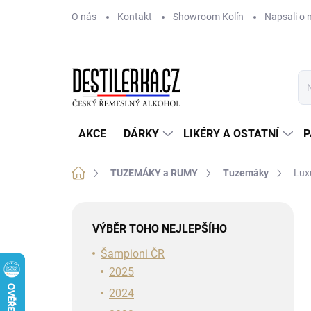
Přejít
O nás
Kontakt
Showroom Kolín
Napsali o 
na
obsah
AKCE
DÁRKY
LIKÉRY A OSTATNÍ
P
Domů
TUZEMÁKY a RUMY
Tuzemáky
Lux
P
o
VÝBĚR TOHO NEJLEPŠÍHO
s
t
Šampioni ČR
r
2025
a
2024
n