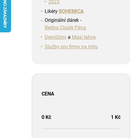
n
2023
í
Likéry
BOHEMICA
p
Originální dárek -
a
Bedna Císaře Pána
n
e
Demižóny
a
Maxi lahve
l
Služby pro firmy na míru
CENA
0
Kč
1
Kč