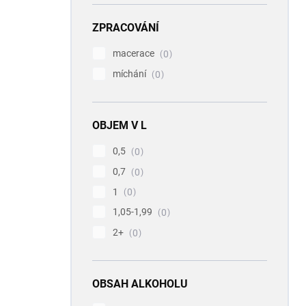
ZPRACOVÁNÍ
macerace
0
míchání
0
OBJEM V L
0,5
0
0,7
0
1
0
1,05-1,99
0
2+
0
OBSAH ALKOHOLU