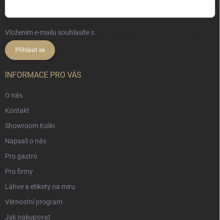
Vložením e-mailu souhlasíte s
podmínkami ochrany osobních údajů
Přihlásit se
INFORMACE PRO VÁS
O nás
Kontakt
Showroom Kolín
Napsali o nás
Pro gastro
Pro firmy
Láhve a etikety na míru
Věrnostní program
Jak nakupovat