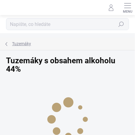
Přejít
na
obsah
Hledat
Tuzemáky
Tuzemáky s obsahem alkoholu
44%