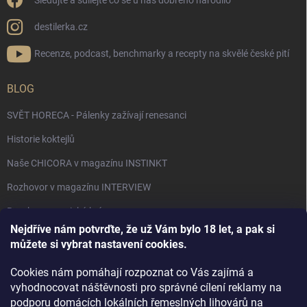
Sledujte a sdílejte co se u nás dobrého narodilo
destilerka.cz
Recenze, podcast, benchmarky a recepty na skvělé české pití
BLOG
SVĚT HORECA - Pálenky zažívají renesanci
Historie koktejlů
Naše CHICORA v magazínu INSTINKT
Rozhovor v magazínu INTERVIEW
Bourbon, americká krása.
Nejdříve nám potvrďte, že už Vám bylo 18 let, a pak si
Napsali v TÝDNU o naší práci
můžete si vybrat nastavení cookies.
Když ovoce dostane druhý život
Cookies nám pomáhají rozpoznat co Vás zajímá a
Rozhovor s DESTILERKA.CZ v magazínu DRINKING-CAT
vyhodnocovat náštěvnosti pro správné cílení reklamy na
podporu domácích lokálních řemeslných lihovárů na