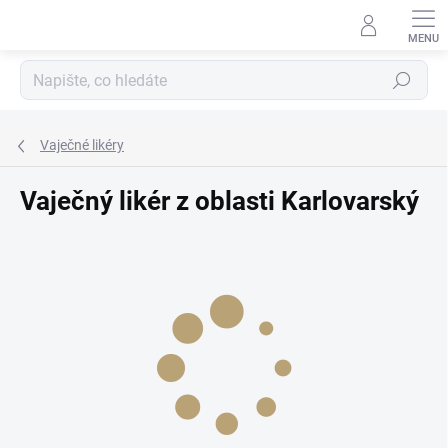
Přejít
na
obsah
Hledat
Vaječné likéry
Vaječný likér z oblasti Karlovarský