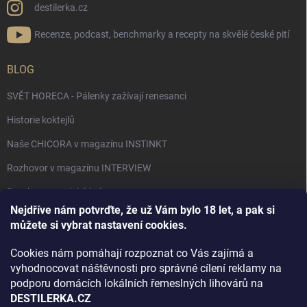
destilerka.cz
Recenze, podcast, benchmarky a recepty na skvělé české pití
BLOG
SVĚT HORECA - Pálenky zažívají renesanci
Historie koktejlů
Naše CHICORA v magazínu INSTINKT
Rozhovor v magazínu INTERVIEW
Bourbon, americká krása.
Nejdříve nám potvrďte, že už Vám bylo 18 let, a pak si
Napsali v TÝDNU o naší práci
můžete si vybrat nastavení cookies.
Když ovoce dostane druhý život
Cookies nám pomáhají rozpoznat co Vás zajímá a
Rozhovor s DESTILERKA.CZ v magazínu DRINKING-CAT
vyhodnocovat náštěvnosti pro správné cílení reklamy na
podporu domácích lokálních řemeslných lihovárů na
Jak vybrat dárek na Vánoce
DESTILERKA.CZ