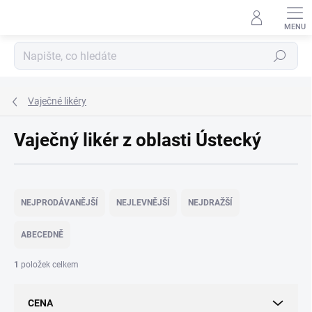
Přejít
na
obsah
Hledat
Vaječné likéry
Vaječný likér z oblasti Ústecký
Ř
a
NEJPRODÁVANĚJŠÍ
NEJLEVNĚJŠÍ
NEJDRAŽŠÍ
z
e
ABECEDNĚ
n
í
1
položek celkem
p
r
CENA
o