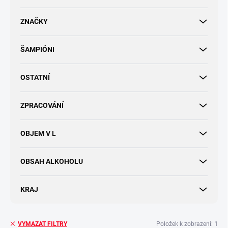
d
u
ZNAČKY
k
t
ŠAMPIÓNI
ů
OSTATNÍ
ZPRACOVÁNÍ
OBJEM V L
OBSAH ALKOHOLU
KRAJ
Položek k zobrazení:
1
VYMAZAT FILTRY