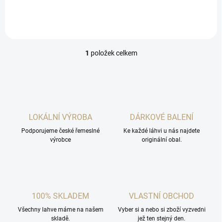
konzistencí.
1
položek celkem
O
v
l
á
d
a
c
LOKÁLNÍ VÝROBA
DÁRKOVÉ BALENÍ
í
Podporujeme české řemeslné
p
Ke každé láhvi u nás najdete
výrobce
originální obal.
r
v
k
y
v
ý
100% SKLADEM
VLASTNÍ OBCHOD
p
i
Všechny lahve máme na našem
Vyber si a nebo si zboží vyzvedni
s
skladě.
jež ten stejný den.