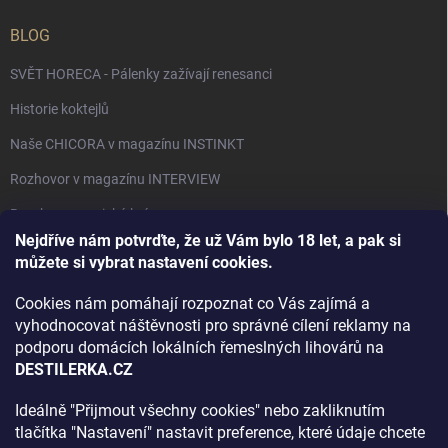
BLOG
SVĚT HORECA - Pálenky zažívají renesanci
Historie koktejlů
Naše CHICORA v magazínu INSTINKT
Rozhovor v magazínu INTERVIEW
Bourbon, americká krása.
Nejdříve nám potvrďte, že už Vám bylo 18 let, a pak si
Napsali v TÝDNU o naší práci
můžete si vybrat nastavení cookies.
Když ovoce dostane druhý život
Cookies nám pomáhají rozpoznat co Vás zajímá a
Rozhovor s DESTILERKA.CZ v magazínu DRINKING-CAT
vyhodnocovat náštěvnosti pro správné cílení reklamy na
podporu domácích lokálních řemeslných lihovárů na
Jak vybrat dárek na Vánoce
DESTILERKA.CZ
Rozhovor Destilerka.cz v magazínu Macchiato
Ideálně "Přijmout všechny cookies" nebo zakliknutím
tlačítka "Nastavení" nastavit preference, které údaje chcete
Archiv