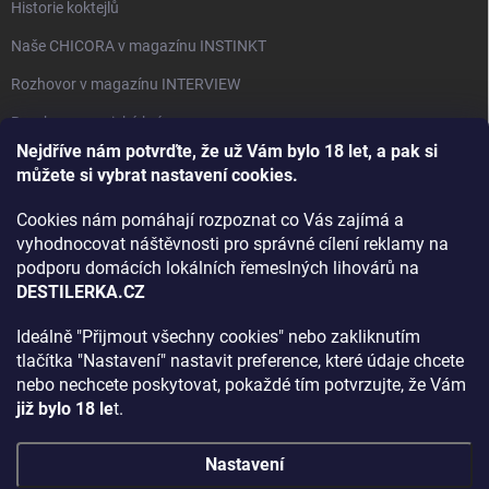
Historie koktejlů
Naše CHICORA v magazínu INSTINKT
Rozhovor v magazínu INTERVIEW
Bourbon, americká krása.
Nejdříve nám potvrďte, že už Vám bylo 18 let, a pak si
Napsali v TÝDNU o naší práci
můžete si vybrat nastavení cookies.
Když ovoce dostane druhý život
Cookies nám pomáhají rozpoznat co Vás zajímá a
Rozhovor s DESTILERKA.CZ v magazínu DRINKING-CAT
vyhodnocovat náštěvnosti pro správné cílení reklamy na
podporu domácích lokálních řemeslných lihovárů na
Jak vybrat dárek na Vánoce
DESTILERKA.CZ
Rozhovor Destilerka.cz v magazínu Macchiato
Ideálně "Přijmout všechny cookies" nebo zakliknutím
tlačítka "Nastavení" nastavit preference, které údaje chcete
Archiv
nebo nechcete poskytovat, pokaždé tím potvrzujte, že Vám
již bylo 18 le
t.
Nastavení