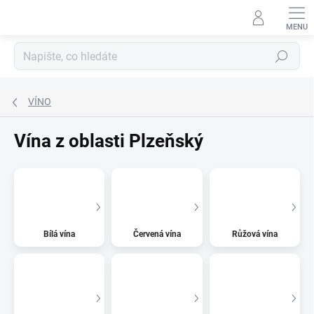
Přejít
na
obsah
Hledat
VÍNO
Vína z oblasti Plzeňský
Bílá vína
Červená vína
Růžová vína