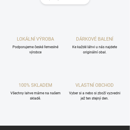
LOKÁLNÍ VÝROBA
DÁRKOVÉ BALENÍ
Podporujeme české řemeslné
Ke každé láhvi u nás najdete
výrobce
originální obal.
100% SKLADEM
VLASTNÍ OBCHOD
Všechny lahve máme na našem
Vyber si a nebo si zboží vyzvedni
skladě.
jež ten stejný den.
Z