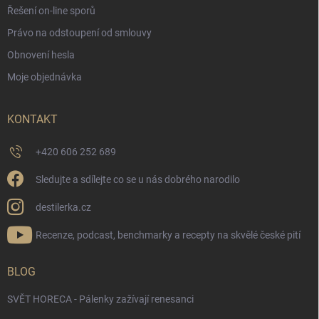
Řešení on-line sporů
Právo na odstoupení od smlouvy
Obnovení hesla
Moje objednávka
KONTAKT
+420 606 252 689
Sledujte a sdílejte co se u nás dobrého narodilo
destilerka.cz
Recenze, podcast, benchmarky a recepty na skvělé české pití
BLOG
SVĚT HORECA - Pálenky zažívají renesanci