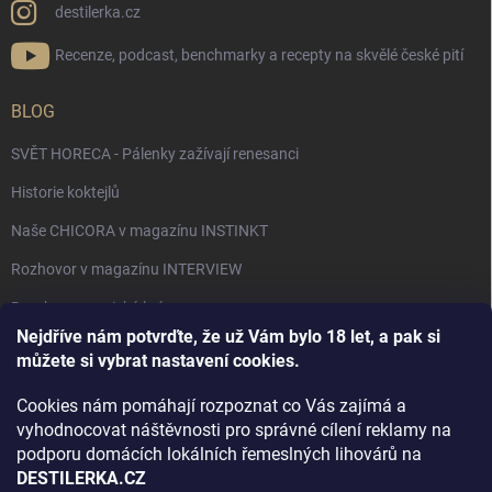
destilerka.cz
Recenze, podcast, benchmarky a recepty na skvělé české pití
BLOG
SVĚT HORECA - Pálenky zažívají renesanci
Historie koktejlů
Naše CHICORA v magazínu INSTINKT
Rozhovor v magazínu INTERVIEW
Bourbon, americká krása.
Nejdříve nám potvrďte, že už Vám bylo 18 let, a pak si
Napsali v TÝDNU o naší práci
můžete si vybrat nastavení cookies.
Když ovoce dostane druhý život
Cookies nám pomáhají rozpoznat co Vás zajímá a
Rozhovor s DESTILERKA.CZ v magazínu DRINKING-CAT
vyhodnocovat náštěvnosti pro správné cílení reklamy na
podporu domácích lokálních řemeslných lihovárů na
Jak vybrat dárek na Vánoce
DESTILERKA.CZ