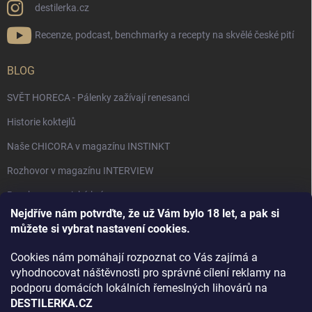
destilerka.cz
Recenze, podcast, benchmarky a recepty na skvělé české pití
BLOG
SVĚT HORECA - Pálenky zažívají renesanci
Historie koktejlů
Naše CHICORA v magazínu INSTINKT
Rozhovor v magazínu INTERVIEW
Bourbon, americká krása.
Nejdříve nám potvrďte, že už Vám bylo 18 let, a pak si
Napsali v TÝDNU o naší práci
můžete si vybrat nastavení cookies.
Když ovoce dostane druhý život
Cookies nám pomáhají rozpoznat co Vás zajímá a
Rozhovor s DESTILERKA.CZ v magazínu DRINKING-CAT
vyhodnocovat náštěvnosti pro správné cílení reklamy na
podporu domácích lokálních řemeslných lihovárů na
Jak vybrat dárek na Vánoce
DESTILERKA.CZ