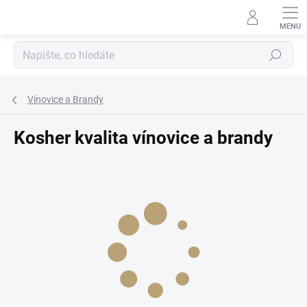
Přejít
na
obsah
Hledat
Vínovice a Brandy
Kosher kvalita vínovice a brandy