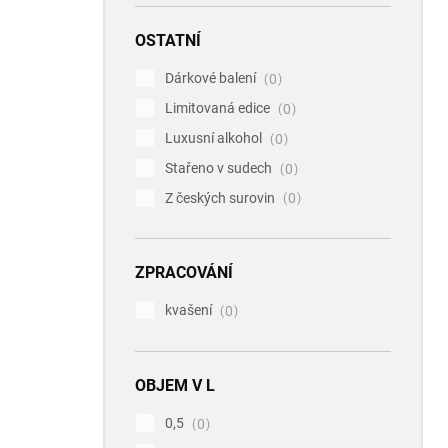
OSTATNÍ
Dárkové balení
0
Limitovaná edice
0
Luxusní alkohol
0
Stařeno v sudech
0
Z českých surovin
0
ZPRACOVÁNÍ
kvašení
0
OBJEM V L
0,5
0