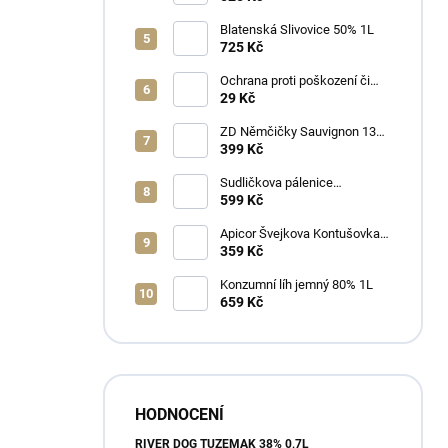
Blatenská Slivovice 50% 1L
725 Kč
Ochrana proti poškození či
ztrátě
29 Kč
ZD Němčičky Sauvignon 13%
2025 Bag in Box 3L - suché
399 Kč
Sudličkova pálenice
Ořechovka 30% 0,7L
599 Kč
Apicor Švejkova Kontušovka
40% 0,5L
359 Kč
Konzumní líh jemný 80% 1L
659 Kč
HODNOCENÍ
RIVER DOG TUZEMÁK 38% 0,7L