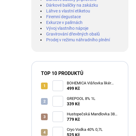
Dárkové balíčky na zakázku
Láhve s vlastní etiketou
Firemní degustace
Exkurze v palírnách
Vývoj vlastního nápoje
Gravírování dřevěných obalů
Prodej v režimu náhradního plnění
TOP 10 PRODUKTŮ
BOHEMICA Višňovka likér
25% 0,7L
499 Kč
GREPOOL 8% 1L
339 Kč
Hustopečská Mandlovka 38%
1L
779 Kč
Cryo Vodka 40% 0,7L
525 Kč