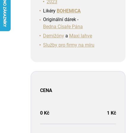
n
2023
í
Likéry
BOHEMICA
p
Originální dárek -
a
Bedna Císaře Pána
n
e
Demižóny
a
Maxi lahve
l
Služby pro firmy na míru
CENA
0
Kč
1
Kč