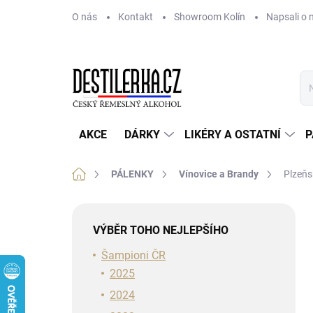
Přejít
O nás
Kontakt
Showroom Kolín
Napsali o 
na
obsah
AKCE
DÁRKY
LIKÉRY A OSTATNÍ
P
Domů
PÁLENKY
Vínovice a Brandy
Plzeňs
P
o
VÝBĚR TOHO NEJLEPŠÍHO
s
t
Šampioni ČR
r
2025
a
2024
n