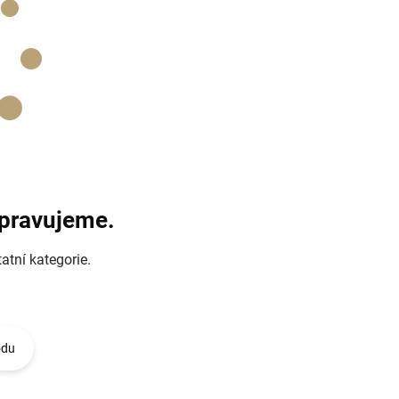
ipravujeme.
atní kategorie.
odu