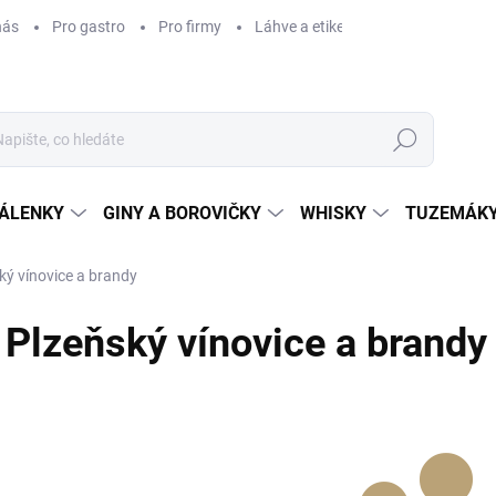
nás
Pro gastro
Pro firmy
Láhve a etikety na míru
Věrnos
Hledat
ÁLENKY
GINY A BOROVIČKY
WHISKY
TUZEMÁKY
ký vínovice a brandy
Plzeňský vínovice a brandy