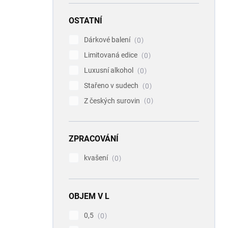
OSTATNÍ
Dárkové balení
0
Limitovaná edice
0
Luxusní alkohol
0
Stařeno v sudech
0
Z českých surovin
0
ZPRACOVÁNÍ
kvašení
0
OBJEM V L
0,5
0