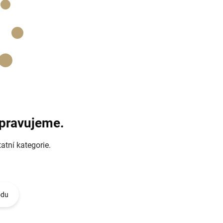
ipravujeme.
atní kategorie.
odu