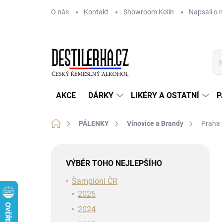
Přejít
O nás
Kontakt
Showroom Kolín
Napsali o 
na
obsah
AKCE
DÁRKY
LIKÉRY A OSTATNÍ
P
Domů
PÁLENKY
Vínovice a Brandy
Praha 
P
o
VÝBĚR TOHO NEJLEPŠÍHO
s
t
Šampioni ČR
r
2025
a
2024
n