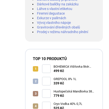
Dárkové balíčky na zakázku
Láhve s vlastní etiketou
Firemní degustace
Exkurze v palírnách
Vývoj vlastního nápoje
Gravírování dřevěných obalů
Prodej v režimu náhradního plnění
TOP 10 PRODUKTŮ
BOHEMICA Višňovka likér
25% 0,7L
499 Kč
GREPOOL 8% 1L
339 Kč
Hustopečská Mandlovka 38%
1L
779 Kč
Cryo Vodka 40% 0,7L
525 Kč