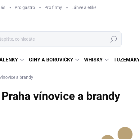
nás
Pro gastro
Pro firmy
Láhve a etikety na míru
Věrnos
Hledat
ÁLENKY
GINY A BOROVIČKY
WHISKY
TUZEMÁKY
vínovice a brandy
Praha vínovice a brandy