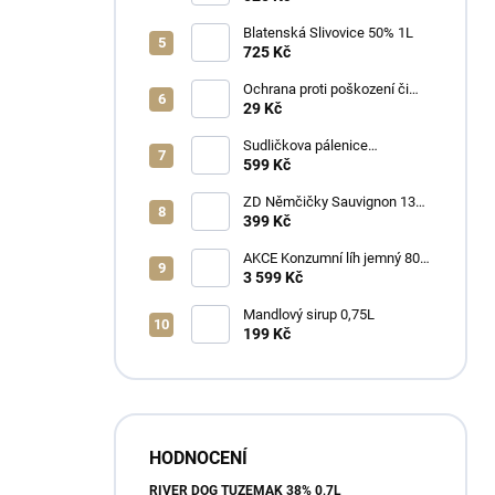
Blatenská Slivovice 50% 1L
725 Kč
Ochrana proti poškození či
ztrátě
29 Kč
Sudličkova pálenice
Ořechovka 30% 0,7L
599 Kč
ZD Němčičky Sauvignon 13%
2025 Bag in Box 3L - suché
399 Kč
AKCE Konzumní líh jemný 80%
min 6x1L
3 599 Kč
Mandlový sirup 0,75L
199 Kč
HODNOCENÍ
RIVER DOG TUZEMÁK 38% 0,7L