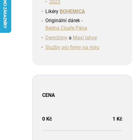
n
2023
í
Likéry
BOHEMICA
p
Originální dárek -
a
Bedna Císaře Pána
n
e
Demižóny
a
Maxi lahve
l
Služby pro firmy na míru
CENA
0
Kč
1
Kč