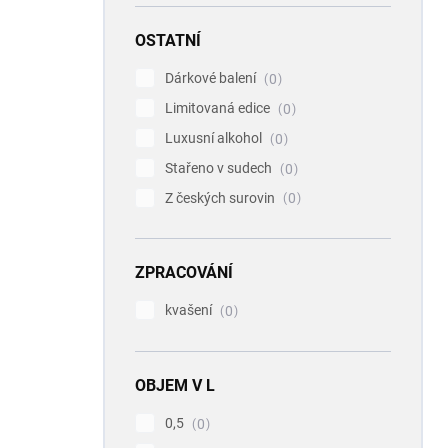
OSTATNÍ
Dárkové balení
0
Limitovaná edice
0
Luxusní alkohol
0
Stařeno v sudech
0
Z českých surovin
0
ZPRACOVÁNÍ
kvašení
0
OBJEM V L
0,5
0