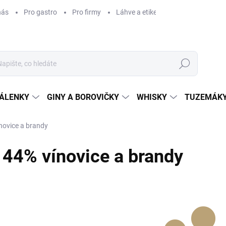
nás
Pro gastro
Pro firmy
Láhve a etikety na míru
Věrnos
Hledat
ÁLENKY
GINY A BOROVIČKY
WHISKY
TUZEMÁKY
novice a brandy
44% vínovice a brandy