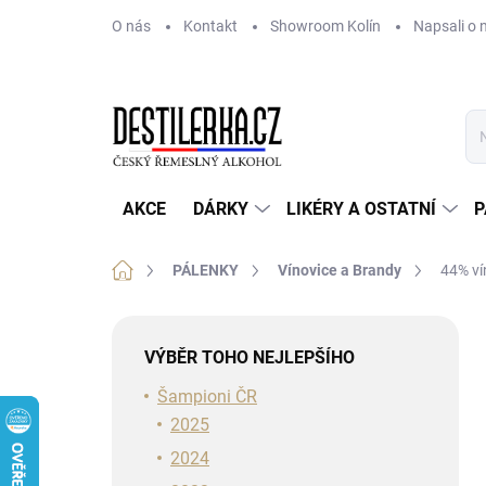
Přejít
O nás
Kontakt
Showroom Kolín
Napsali o 
na
obsah
AKCE
DÁRKY
LIKÉRY A OSTATNÍ
P
Domů
PÁLENKY
Vínovice a Brandy
44% ví
P
o
VÝBĚR TOHO NEJLEPŠÍHO
s
t
Šampioni ČR
r
2025
a
2024
n