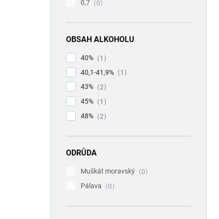
0,7
0
OBSAH ALKOHOLU
40%
1
40,1-41,9%
1
43%
2
45%
1
48%
2
ODRŮDA
Muškát moravský
0
Pálava
0