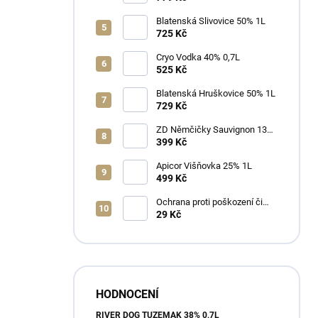
Blatenská Slivovice 50% 1L
725 Kč
Cryo Vodka 40% 0,7L
525 Kč
Blatenská Hruškovice 50% 1L
729 Kč
ZD Němčičky Sauvignon 13%
2025 Bag in Box 3L - suché
399 Kč
Apicor Višňovka 25% 1L
499 Kč
Ochrana proti poškození či
ztrátě
29 Kč
HODNOCENÍ
RIVER DOG TUZEMÁK 38% 0,7L