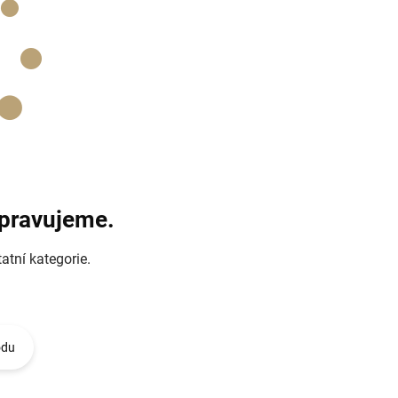
ipravujeme.
atní kategorie.
odu