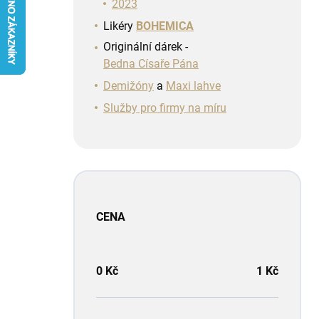
n
2023
í
Likéry
BOHEMICA
p
Originální dárek -
a
Bedna Císaře Pána
n
e
Demižóny
a
Maxi lahve
l
Služby pro firmy na míru
CENA
0
Kč
1
Kč