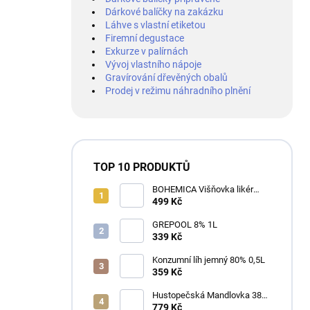
Dárkové balíčky na zakázku
Láhve s vlastní etiketou
Firemní degustace
Exkurze v palírnách
Vývoj vlastního nápoje
Gravírování dřevěných obalů
Prodej v režimu náhradního plnění
TOP 10 PRODUKTŮ
BOHEMICA Višňovka likér
25% 0,7L
499 Kč
GREPOOL 8% 1L
339 Kč
Konzumní líh jemný 80% 0,5L
359 Kč
Hustopečská Mandlovka 38%
1L
779 Kč