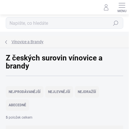
Přejít
na
obsah
Hledat
Vínovice a Brandy
Z českých surovin vínovice a
brandy
Ř
a
NEJPRODÁVANĚJŠÍ
NEJLEVNĚJŠÍ
NEJDRAŽŠÍ
z
e
ABECEDNĚ
n
í
5
položek celkem
p