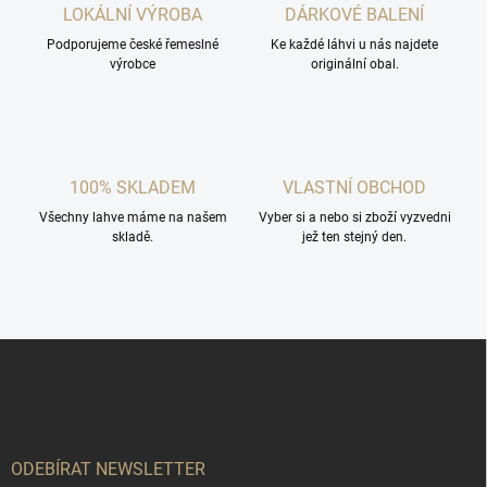
c
LOKÁLNÍ VÝROBA
DÁRKOVÉ BALENÍ
í
Podporujeme české řemeslné
p
Ke každé láhvi u nás najdete
výrobce
originální obal.
r
v
k
y
v
ý
100% SKLADEM
VLASTNÍ OBCHOD
p
i
Všechny lahve máme na našem
Vyber si a nebo si zboží vyzvedni
s
skladě.
jež ten stejný den.
u
Z
á
p
a
t
í
ODEBÍRAT NEWSLETTER