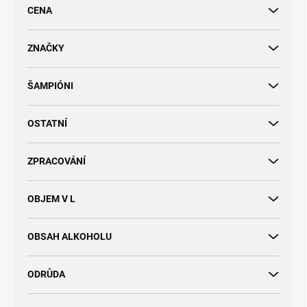
r
CENA
o
d
u
ZNAČKY
k
t
ŠAMPIÓNI
ů
OSTATNÍ
ZPRACOVÁNÍ
OBJEM V L
OBSAH ALKOHOLU
ODRŮDA