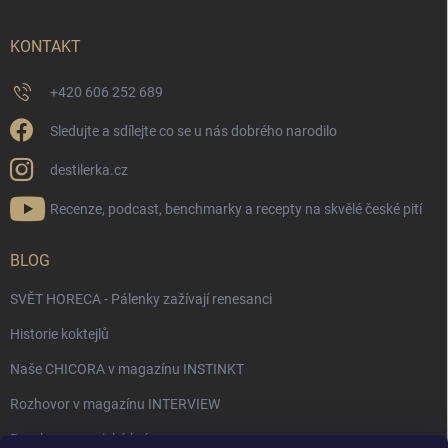
KONTAKT
+420 606 252 689
Sledujte a sdílejte co se u nás dobrého narodilo
destilerka.cz
Recenze, podcast, benchmarky a recepty na skvělé české pití
BLOG
SVĚT HORECA - Pálenky zažívají renesanci
Historie koktejlů
Naše CHICORA v magazínu INSTINKT
Rozhovor v magazínu INTERVIEW
Bourbon, americká krása.