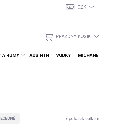
CZK
tní program
Jak nakupovat
Doprava
Jak balíme zásilky
PRÁZDNÝ KOŠÍK
NÁKUPNÍ
KOŠÍK
 A RUMY
ABSINTH
VODKY
MÍCHANÉ DRINKY
O
7
položek celkem
BECEDNĚ