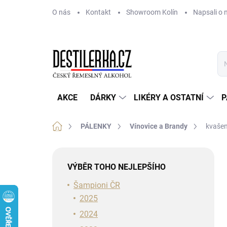
Přejít
O nás
Kontakt
Showroom Kolín
Napsali o 
na
obsah
AKCE
DÁRKY
LIKÉRY A OSTATNÍ
P
Domů
PÁLENKY
Vínovice a Brandy
kvašen
P
o
VÝBĚR TOHO NEJLEPŠÍHO
s
t
Šampioni ČR
r
2025
a
2024
n