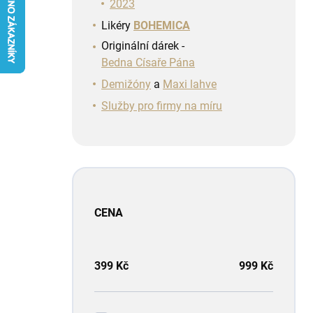
n
2023
í
Likéry
BOHEMICA
p
Originální dárek -
a
Bedna Císaře Pána
n
e
Demižóny
a
Maxi lahve
l
Služby pro firmy na míru
CENA
399
Kč
999
Kč