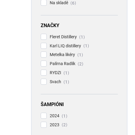
Na skladě
6
ZNAČKY
Fleret Distillery
1
Karl LIQ distillery
1
Metelka likéry
1
Palírna Radlík
2
RYDZI
1
Svach
1
ŠAMPIÓNI
2024
1
2023
2