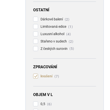
OSTATNÍ
Dárkové balení
2
Limitovaná edice
1
Luxusní alkohol
4
Stařeno v sudech
2
Z českých surovin
5
ZPRACOVÁNÍ
kvašení
7
OBJEM V L
0,5
6