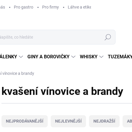
nás
Pro gastro
Pro firmy
Láhve a etikety na míru
Věrnos
Hledat
ÁLENKY
GINY A BOROVIČKY
WHISKY
TUZEMÁKY
í vínovice a brandy
kvašení vínovice a brandy
Ř
a
NEJPRODÁVANĚJŠÍ
NEJLEVNĚJŠÍ
NEJDRAŽŠÍ
A
z
e