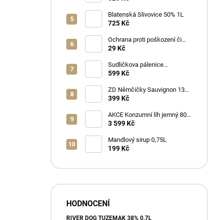
Blatenská Slivovice 50% 1L
725 Kč
Ochrana proti poškození či
ztrátě
29 Kč
Sudličkova pálenice
Ořechovka 30% 0,7L
599 Kč
ZD Němčičky Sauvignon 13%
2025 Bag in Box 3L - suché
399 Kč
AKCE Konzumní líh jemný 80%
min 6x1L
3 599 Kč
Mandlový sirup 0,75L
199 Kč
HODNOCENÍ
RIVER DOG TUZEMÁK 38% 0,7L