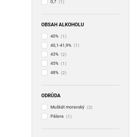
0,7
1
OBSAH ALKOHOLU
40%
1
40,1-41,9%
1
43%
2
45%
1
48%
2
ODRŮDA
Muškát moravský
3
Pálava
1