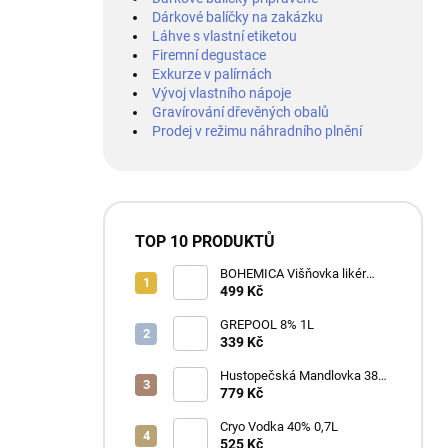
Dárkové balíčky na zakázku
Láhve s vlastní etiketou
Firemní degustace
Exkurze v palírnách
Vývoj vlastního nápoje
Gravírování dřevěných obalů
Prodej v režimu náhradního plnění
TOP 10 PRODUKTŮ
BOHEMICA Višňovka likér
25% 0,7L
499 Kč
GREPOOL 8% 1L
339 Kč
Hustopečská Mandlovka 38%
1L
779 Kč
Cryo Vodka 40% 0,7L
525 Kč