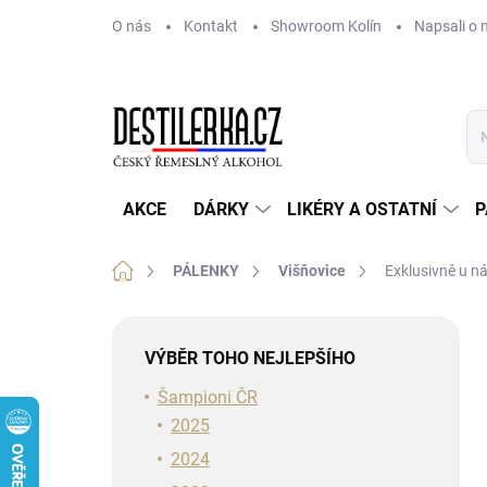
Přejít
O nás
Kontakt
Showroom Kolín
Napsali o 
na
obsah
AKCE
DÁRKY
LIKÉRY A OSTATNÍ
P
Domů
PÁLENKY
Višňovice
Exklusivně u ná
P
o
VÝBĚR TOHO NEJLEPŠÍHO
s
t
Šampioni ČR
r
2025
a
2024
n