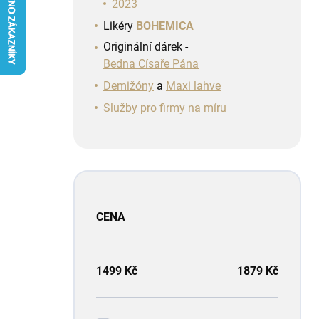
n
2023
í
Likéry
BOHEMICA
p
Originální dárek -
a
Bedna Císaře Pána
n
e
Demižóny
a
Maxi lahve
l
Služby pro firmy na míru
CENA
1499
Kč
1879
Kč