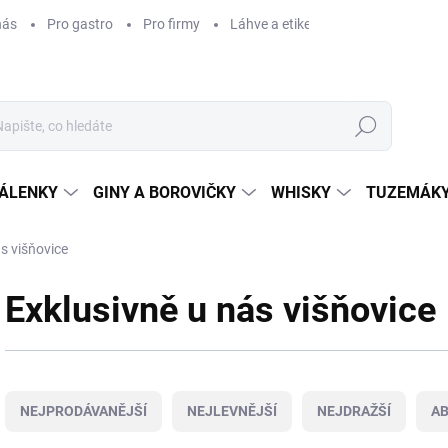
nás
Pro gastro
Pro firmy
Láhve a etikety na míru
Věrnos
Hledat
ÁLENKY
GINY A BOROVIČKY
WHISKY
TUZEMÁKY
s višňovice
Exklusivně u nás višňovice
Ř
a
NEJPRODÁVANĚJŠÍ
NEJLEVNĚJŠÍ
NEJDRAŽŠÍ
A
z
e