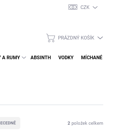
CZK
tní program
Jak nakupovat
Doprava
Jak balíme zásilky
PRÁZDNÝ KOŠÍK
NÁKUPNÍ
KOŠÍK
 A RUMY
ABSINTH
VODKY
MÍCHANÉ DRINKY
O
2
položek celkem
BECEDNĚ