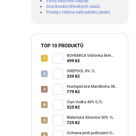
Vývoj vlastního nápoje
Gravírování dřevěných obalů
Prodej v režimu náhradního plnění
TOP 10 PRODUKTŮ
BOHEMICA Višňovka likér
25% 0,7L
499 Kč
GREPOOL 8% 1L
339 Kč
Hustopečská Mandlovka 38%
1L
779 Kč
Cryo Vodka 40% 0,7L
525 Kč
Blatenská Slivovice 50% 1L
725 Kč
Ochrana proti poškození či