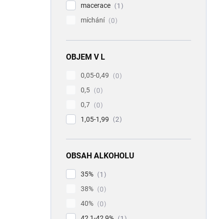
macerace
1
míchání
0
OBJEM V L
0,05-0,49
0
0,5
0
0,7
0
1,05-1,99
2
OBSAH ALKOHOLU
35%
1
38%
0
40%
0
42,1-42,9%
1